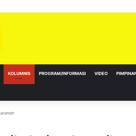
sebagai Exco satu amanah besar – Siow Kong Choon
KOLUMNIS
PROGRAM/INFORMASI
VIDEO
PIMPINA
 karamah