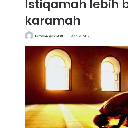
Istiqamah lebih 
karamah
Edzwan Ashraf
S
April 4, 2025
e
n
d
a
n
e
m
a
i
l