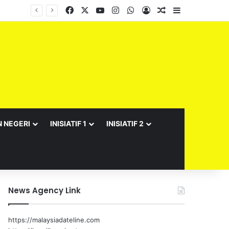
Facebook
X
YouTube
Instagram
WhatsApp
Log In
Random Article
Sidebar
N NEGERI
INISIATIF 1
INISIATIF 2
News Agency Link
https://malaysiadateline.com