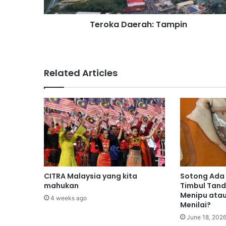
a
e
Teroka Daerah: Tampin
r
a
h
:
T
Related Articles
a
m
p
i
n
CITRA Malaysia yang kita
Sotong Ada 
mahukan
Timbul Tand
Menipu atau
4 weeks ago
Menilai?
June 18, 202