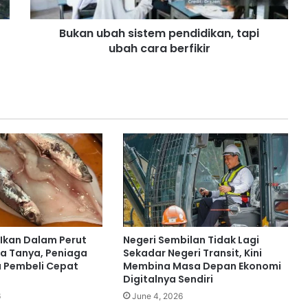
a
h
Bukan ubah sistem pendidikan, tapi
s
ubah cara berfikir
i
s
t
e
m
p
e
n
d
i
d
i
k
a
Ikan Dalam Perut
Negeri Sembilan Tidak Lagi
n
a Tanya, Peniaga
Sekadar Negeri Transit, Kini
,
 Pembeli Cepat
Membina Masa Depan Ekonomi
Digitalnya Sendiri
t
a
6
June 4, 2026
p