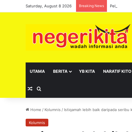
Saturday, August 8 2026
Breaking News
Pelantikan 
UTAMA
BERITA
YB KITA
NARATIF KITO
Random Article
Search for
Home
/
Kolumnis
/
Istiqamah lebih baik daripada seribu
Kolumnis