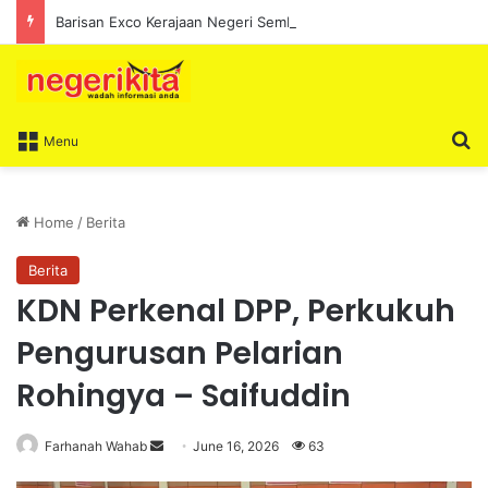
Barisan Exco Kerajaan Negeri Sembilan Yang Baharu Dijangka Angkat Sumpah Di Istana Seri Menanti Esok
S
Menu
Home
/
Berita
Berita
KDN Perkenal DPP, Perkukuh
Pengurusan Pelarian
Rohingya – Saifuddin
Farhanah Wahab
S
June 16, 2026
63
e