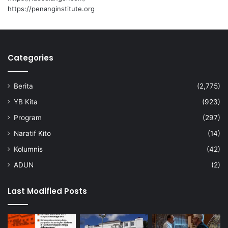
k
i
https://penanginstitute.org
a
U
n
S
D
I
i
M
B
Categories
a
i
Berita
(2,775)
t
u
YB Kita
(923)
l
Program
(297)
M
a
Naratif Kito
(14)
h
Kolumnis
(42)
a
b
ADUN
(2)
b
a
Last Modified Posts
h
–
S
a