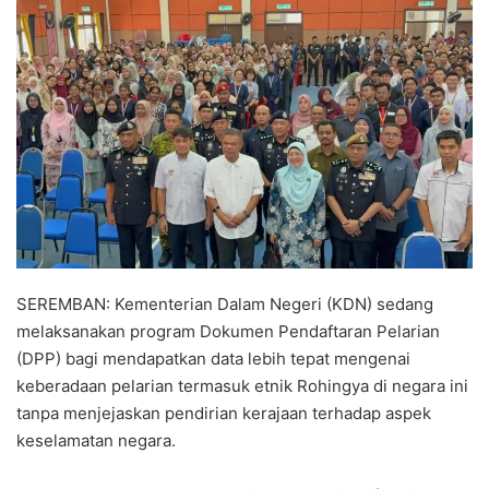
n
d
a
n
e
m
a
i
l
SEREMBAN: Kementerian Dalam Negeri (KDN) sedang
melaksanakan program Dokumen Pendaftaran Pelarian
(DPP) bagi mendapatkan data lebih tepat mengenai
keberadaan pelarian termasuk etnik Rohingya di negara ini
tanpa menjejaskan pendirian kerajaan terhadap aspek
keselamatan negara.