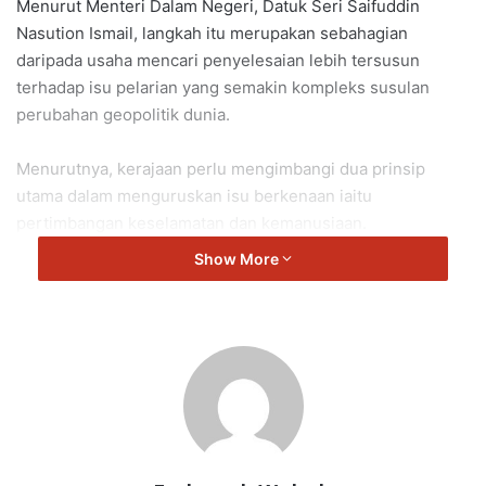
Menurut Menteri Dalam Negeri, Datuk Seri Saifuddin
Nasution Ismail, langkah itu merupakan sebahagian
daripada usaha mencari penyelesaian lebih tersusun
terhadap isu pelarian yang semakin kompleks susulan
perubahan geopolitik dunia.
Menurutnya, kerajaan perlu mengimbangi dua prinsip
utama dalam menguruskan isu berkenaan iaitu
pertimbangan keselamatan dan kemanusiaan.
Show More
“Penyelesaian mesti berasaskan prinsip yang terang iaitu
keselamatan dan kemanusiaan.
“Pertimbangan keselamatan bermaksud kita tidak akan
berkompromi dalam isu keselamatan negara kerana ia
memberi kesan sosial, ekonomi dan keselamatan dalam
negara,” katanya ketika berucap dalam Program Citra
Negara: Sekolah Selamat yang berlangsung di Kolej