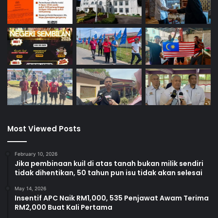
i
f
u
d
d
i
n
Most Viewed Posts
February 10, 2026
Jika pembinaan kuil di atas tanah bukan milik sendiri
tidak dihentikan, 50 tahun pun isu tidak akan selesai
May 14, 2026
Insentif APC Naik RM1,000, 535 Penjawat Awam Terima
RM2,000 Buat Kali Pertama