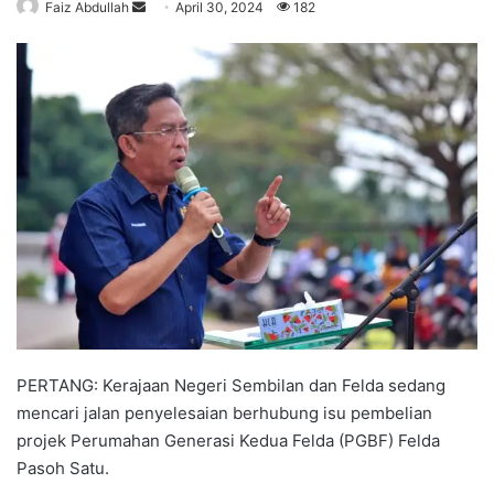
Faiz Abdullah
S
April 30, 2024
182
e
n
d
a
n
e
m
a
i
l
PERTANG: Kerajaan Negeri Sembilan dan Felda sedang
mencari jalan penyelesaian berhubung isu pembelian
projek Perumahan Generasi Kedua Felda (PGBF) Felda
Pasoh Satu.