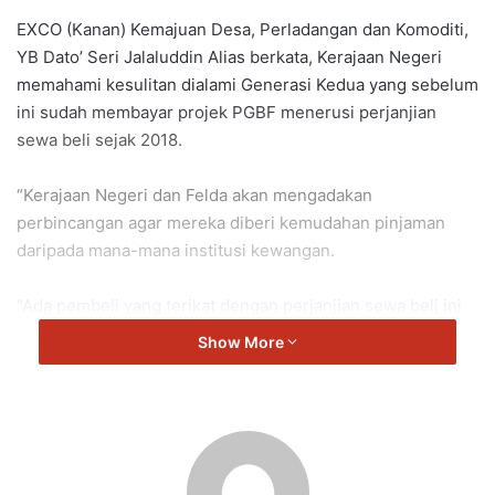
EXCO (Kanan) Kemajuan Desa, Perladangan dan Komoditi,
YB Dato’ Seri Jalaluddin Alias berkata, Kerajaan Negeri
memahami kesulitan dialami Generasi Kedua yang sebelum
ini sudah membayar projek PGBF menerusi perjanjian
sewa beli sejak 2018.
“Kerajaan Negeri dan Felda akan mengadakan
perbincangan agar mereka diberi kemudahan pinjaman
daripada mana-mana institusi kewangan.
“Ada pembeli yang terikat dengan perjanjian sewa beli ini
mempunyai rekod pembayaran kepada Felda yang baik,
Show More
namun tidak layak membuat pinjaman dengan institusi
kewangan atas pelbagai faktor seperti had umur.
“Kita akan cari jalan penyelesaian supaya mereka boleh
membuat pinjaman bagi membolehkan mereka memiliki