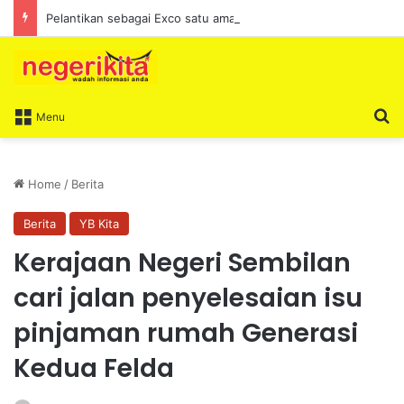
Pelantikan sebagai Exco satu amanah besar – Siow Kong Choon
S
Menu
Home
/
Berita
Berita
YB Kita
Kerajaan Negeri Sembilan
cari jalan penyelesaian isu
pinjaman rumah Generasi
Kedua Felda