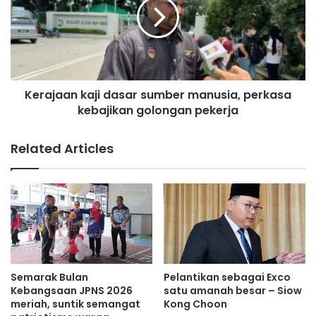
0
a
0
j
0
a
k
a
e
n
p
k
a
Kerajaan kaji dasar sumber manusia, perkasa
a
d
kebajikan golongan pekerja
j
a
i
S
d
Related Articles
K
a
S
s
e
a
r
r
e
s
m
u
b
m
a
b
n
e
Semarak Bulan
Pelantikan sebagai Exco
2
r
Kebangsaan JPNS 2026
satu amanah besar – Siow
A
m
meriah, suntik semangat
Kong Choon