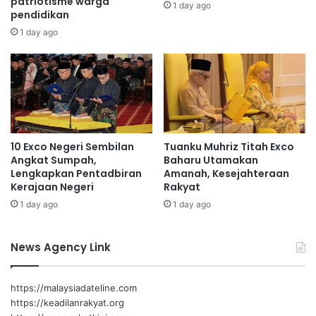
patriotisme warga
a
1 day ago
pendidikan
n
u
1 day ago
s
i
a
,
p
e
r
10 Exco Negeri Sembilan
Tuanku Muhriz Titah Exco
k
Angkat Sumpah,
Baharu Utamakan
a
Lengkapkan Pentadbiran
Amanah, Kesejahteraan
s
Kerajaan Negeri
Rakyat
a
1 day ago
1 day ago
k
e
b
News Agency Link
a
j
i
https://malaysiadateline.com
k
https://keadilanrakyat.org
a