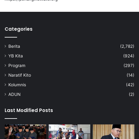
a
0
n
2
H
6
a
r
Categories
g
a
Berita
(2,782)
G
l
YB Kita
(924)
o
Program
(297)
b
a
Naratif Kito
(14)
l
Kolumnis
(42)
-
A
ADUN
(2)
n
w
Last Modified Posts
a
r