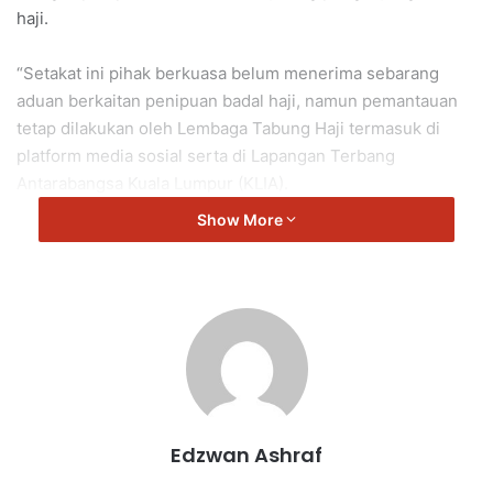
haji.
“Setakat ini pihak berkuasa belum menerima sebarang
aduan berkaitan penipuan badal haji, namun pemantauan
tetap dilakukan oleh Lembaga Tabung Haji termasuk di
platform media sosial serta di Lapangan Terbang
Antarabangsa Kuala Lumpur (KLIA).
Show More
“Saya menasihatkan rakyat Malaysia supaya sentiasa
merujuk kepada pihak berwajib untuk mengesahkan
sebarang tawaran atau maklumat bagi mengelakkan
kerugian,” katanya.
Beliau berkata demikian ketika ditemui selepas
merasmikan Projek Pemerkasaan Perusahaan Bakeri dan
Pastri di Kampung Telong, di sini hari ini, yang turut
Edzwan Ashraf
dihadiri Pengarah Urusan Kumpulan dan Ketua Pegawai
Eksekutif Tabung Haji, Mustakim Mohamad.