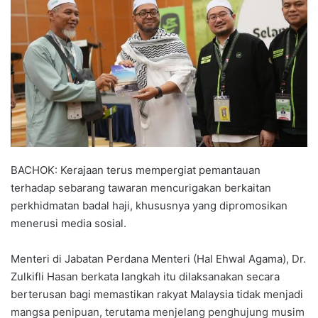
a
n
e
m
a
i
l
BACHOK: Kerajaan terus mempergiat pemantauan
terhadap sebarang tawaran mencurigakan berkaitan
perkhidmatan badal haji, khususnya yang dipromosikan
menerusi media sosial.
Menteri di Jabatan Perdana Menteri (Hal Ehwal Agama), Dr.
Zulkifli Hasan berkata langkah itu dilaksanakan secara
berterusan bagi memastikan rakyat Malaysia tidak menjadi
mangsa penipuan, terutama menjelang penghujung musim