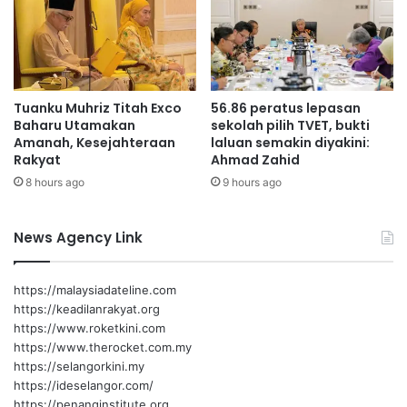
a
i
j
A
a
n
a
g
n
g
Tuanku Muhriz Titah Exco
56.86 peratus lepasan
S
o
Baharu Utamakan
sekolah pilih TVET, bukti
e
t
Amanah, Kesejahteraan
laluan semakin diyakini:
i
a
Rakyat
Ahmad Zahid
m
B
8 hours ago
9 hours ago
b
o
a
m
n
b
News Agency Link
g
a
k
S
a
e
https://malaysiadateline.com
n
d
https://keadilanrakyat.org
T
u
https://www.roketkini.com
e
n
https://www.therocket.com.my
k
i
https://selangorkini.my
a
a
https://ideselangor.com/
n
2
https://penanginstitute.org