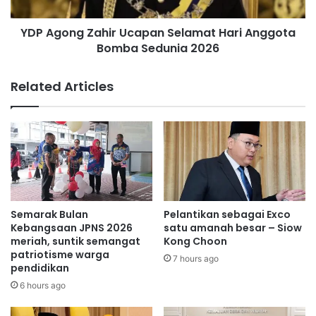
g
g
Z
Dr. Zulkifli Hassan
a
YDP Agong Zahir Ucapan Selamat Hari Anggota
a
r
Bomba Sedunia 2026
h
a
i
K
r
Related Articles
e
U
k
c
a
a
l
p
T
a
e
n
r
S
j
e
a
l
Semarak Bulan
Pelantikan sebagai Exco
m
a
Kebangsaan JPNS 2026
satu amanah besar – Siow
i
m
meriah, suntik semangat
Kong Choon
n
patriotisme warga
a
7 hours ago
,
pendidikan
t
K
H
6 hours ago
e
a
r
r