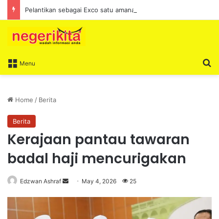
Pelantikan sebagai Exco satu amanah besar – Siow Kong Choon
S
Menu
Home
/
Berita
Berita
Kerajaan pantau tawaran
badal haji mencurigakan
Edzwan Ashraf
S
May 4, 2026
25
e
n
d