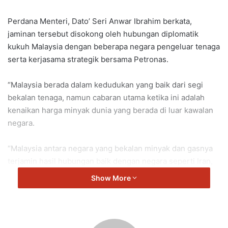
Perdana Menteri, Dato’ Seri
Anwar Ibrahim
berkata,
jaminan tersebut disokong oleh hubungan diplomatik
kukuh Malaysia dengan beberapa negara pengeluar tenaga
serta kerjasama strategik bersama
Petronas
.
“Malaysia berada dalam kedudukan yang baik dari segi
bekalan tenaga, namun cabaran utama ketika ini adalah
kenaikan harga minyak dunia yang berada di luar kawalan
negara.
“Malaysia antara negara yang bekalan minyak dan gasnya
terjamin hasil hubungan baik dengan negara seperti
Iran
,
Rusia
dan
Turkmenistan
.
Show More
“Bagaimanapun, cabaran yang kita hadapi adalah
peningkatan harga global yang memberi kesan kepada kos
negara,” katanya.