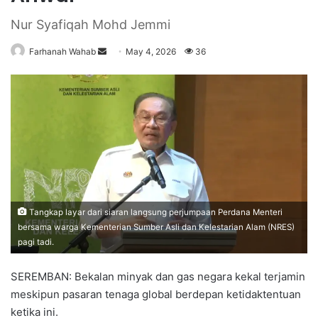
Nur Syafiqah Mohd Jemmi
Farhanah Wahab
S
May 4, 2026
36
e
n
d
a
n
e
m
a
i
Tangkap layar dari siaran langsung perjumpaan Perdana Menteri
l
bersama warga Kementerian Sumber Asli dan Kelestarian Alam (NRES)
pagi tadi.
SEREMBAN: Bekalan minyak dan gas negara kekal terjamin
meskipun pasaran tenaga global berdepan ketidaktentuan
ketika ini.