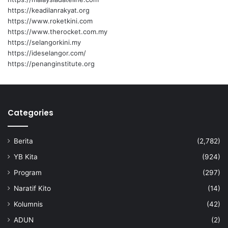
https://keadilanrakyat.org
https://www.roketkini.com
https://www.therocket.com.my
https://selangorkini.my
https://ideselangor.com/
https://penanginstitute.org
Categories
Berita
(2,782)
YB Kita
(924)
Program
(297)
Naratif Kito
(14)
Kolumnis
(42)
ADUN
(2)