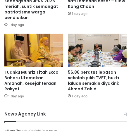
Kebangsaan JPNS 2026
satu amanah besar – Siow
k
d
meriah, suntik semangat
Kong Choon
ujarnya.
l
patriotisme warga
a
1 day ago
pendidikan
e
l
b
h
1 day ago
Perdana Menteri
i
a
h
j
Dato’ Seri Anwar Ibrahim
NRES
1
i
,
m
2
e
0
n
0
c
Tuanku Muhriz Titah Exco
56.86 peratus lepasan
p
u
Baharu Utamakan
sekolah pilih TVET, bukti
e
r
Amanah, Kesejahteraan
laluan semakin diyakini:
s
i
Rakyat
Ahmad Zahid
e
g
1 day ago
1 day ago
r
a
t
k
a
a
News Agency Link
n
https://malaysiadateline.com