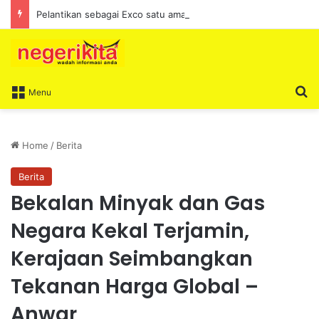
Pelantikan sebagai Exco satu amanah besar – Siow Kong Choon
S
Menu
Home
/
Berita
Berita
Bekalan Minyak dan Gas
Negara Kekal Terjamin,
Kerajaan Seimbangkan
Tekanan Harga Global –
Anwar