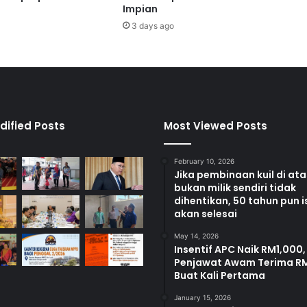
e
Impian
n
3 days ago
a
n
t
i
b
u
k
dified Posts
Most Viewed Posts
a
k
February 10, 2026
a
Jika pembinaan kuil di at
u
bukan milik sendiri tidak
n
dihentikan, 50 tahun pun i
t
akan selesai
e
r
May 14, 2026
Insentif APC Naik RM1,000,
P
Penjawat Awam Terima R
A
Buat Kali Pertama
D
U
January 15, 2026