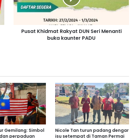
K
h
i
d
Pusat Khidmat Rakyat DUN Seri Menanti
m
buka kaunter PADU
a
t
R
a
k
y
a
t
D
U
N
S
e
r
i
ur Gemilang: Simbol
Nicole Tan turun padang dengar
M
 dan perpaduan
isu setempat di Taman Permai