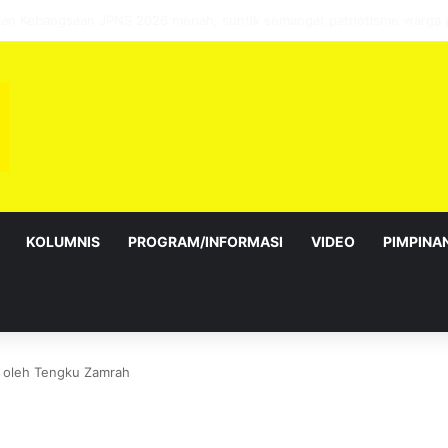
sebagai Exco satu amanah besar – Siow Kong Choon
KOLUMNIS
PROGRAM/INFORMASI
VIDEO
PIMPINA
 oleh Tengku Zamrah