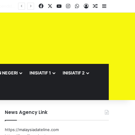
Facebook
X
YouTube
Instagram
WhatsApp
Log In
Random Article
Sidebar
N NEGERI
INISIATIF 1
INISIATIF 2
News Agency Link
https://malaysiadateline.com