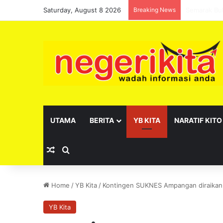
Saturday, August 8 2026
Breaking News
Pelantikan 
UTAMA
BERITA
YB KITA
NARATIF KITO
Random Article
Search for
Home
/
YB Kita
/
Kontingen SUKNES Ampangan diraikan
YB Kita