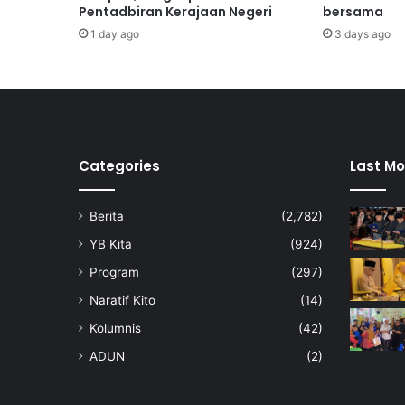
e
Pentadbiran Kerajaan Negeri
bersama
r
1 day ago
3 days ago
i
m
a
s
u
m
b
Categories
Last Mo
a
n
Berita
(2,782)
g
a
YB Kita
(924)
n
Program
(297)
k
e
Naratif Kito
(14)
w
Kolumnis
(42)
a
n
ADUN
(2)
g
a