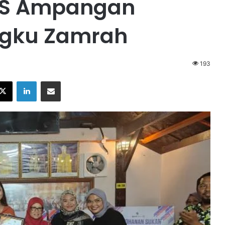
ES Ampangan
engku Zamrah
193
X
LinkedIn
Share via Email