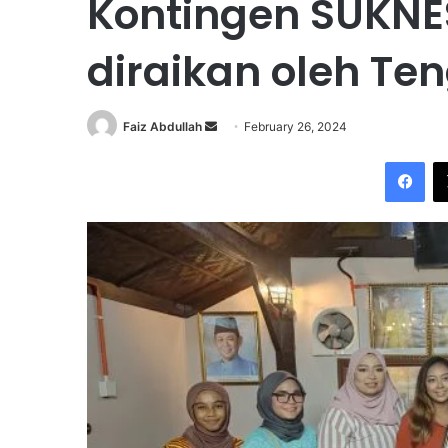
Kontingen SUKN
diraikan oleh T
Faiz Abdullah
S
February 26, 2024
e
Facebook
n
d
a
n
e
m
a
i
l