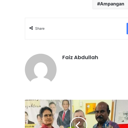
Ampangan
Share
Faiz Abdullah
P
e
s
a
k