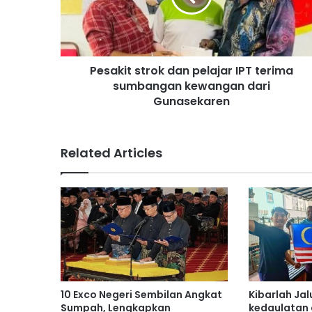
i
t
s
t
Pesakit strok dan pelajar IPT terima
r
sumbangan kewangan dari
o
k
Gunasekaren
d
a
n
Related Articles
p
e
l
a
j
a
r
I
P
T
10 Exco Negeri Sembilan Angkat
Kibarlah Jal
t
Sumpah, Lengkapkan
kedaulatan