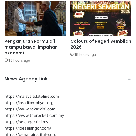
a
a
t
,
p
e
l
b
Penganjuran Formula 1
Colours of Negeri Sembilan
a
mampu bawa limpahan
2026
g
ekonomi
19 hours ago
a
18 hours ago
i
b
a
News Agency Link
n
t
u
https://malaysiadateline.com
a
https://keadilanrakyat.org
n
https://www.roketkini.com
d
https://www.therocket.com.my
i
https://selangorkini.my
s
https://ideselangor.com/
e
https://penanginstitute.org