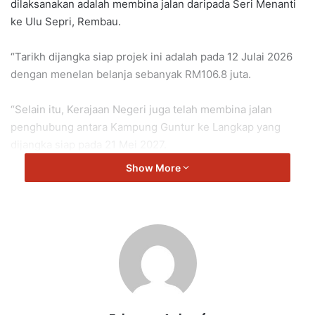
dilaksanakan adalah membina jalan daripada Seri Menanti
ke Ulu Sepri, Rembau.
“Tarikh dijangka siap projek ini adalah pada 12 Julai 2026
dengan menelan belanja sebanyak RM106.8 juta.
“Selain itu, Kerajaan Negeri juga telah membina jalan
penghubung antara Kampung Guntur ke Langkap yang
dijangka siap pada 21 Mei 2027.
Show More
“Kedua-dua projek ini sedang giat dilaksanakan walaupun
terdapat beberapa isu teknikal di tapak yang menyebabkan
perjalan projek ini menjadi lewat.
Dijangka kerja-kerja fizikal bagi kedua-dua projek ini dapat
dilaksanakan sebaik sahaja proses pengambilan tanah dan
EIA selesai,” kata Aminuddin.