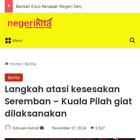
Barisan Exco Kerajaan Negeri Sembilan Yang Baharu Dijangka Angkat Sumpah Di Istana Seri Menanti Esok
S
Menu
Home
/
Berita
Berita
Langkah atasi kesesakan
Seremban – Kuala Pilah giat
dilaksanakan
Edzwan Ashraf
S
November 27, 2024
3,527
e