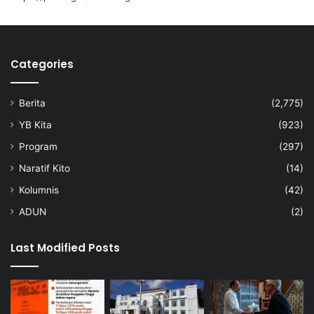
d
i
a
k
Categories
a
n
k
Berita
(2,775)
e
r
YB Kita
(923)
a
Program
(297)
j
a
Naratif Kito
(14)
a
Kolumnis
(42)
n
ADUN
(2)
Last Modified Posts