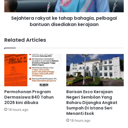
e
r
r
a
e
Sejahtera rakyat ke tahap bahagia, pelbagai
r
m
bantuan disediakan kerajaan
a
b
k
a
y
Related Articles
n
a
-
t
T
k
e
e
m
t
i
a
a
h
n
a
g
p
Permohonan Program
Barisan Exco Kerajaan
-
b
Dermasiswa B40 Tahun
Negeri Sembilan Yang
S
a
2026 kini dibuka
Baharu Dijangka Angkat
i
Sumpah Di Istana Seri
h
18 hours ago
Menanti Esok
k
a
a
g
18 hours ago
m
i