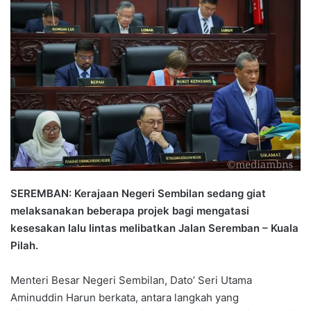
n
d
a
n
e
m
a
i
l
SEREMBAN: Kerajaan Negeri Sembilan sedang giat
melaksanakan beberapa projek bagi mengatasi
kesesakan lalu lintas melibatkan Jalan Seremban – Kuala
Pilah.
Menteri Besar Negeri Sembilan, Dato’ Seri Utama
Aminuddin Harun berkata, antara langkah yang