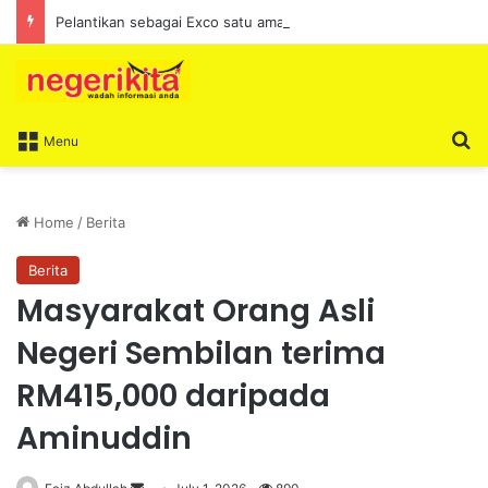
Pelantikan sebagai Exco satu amanah besar – Siow Kong Choon
S
Menu
Home
/
Berita
Berita
Masyarakat Orang Asli
Negeri Sembilan terima
RM415,000 daripada
Aminuddin