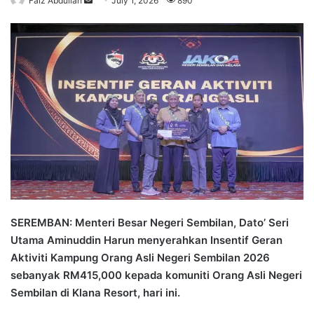
Faiz Abdullah
S
July 1, 2026
890
e
n
d
a
n
e
m
a
i
l
SEREMBAN: Menteri Besar Negeri Sembilan, Dato’ Seri
Utama Aminuddin Harun menyerahkan Insentif Geran
Aktiviti Kampung Orang Asli Negeri Sembilan 2026
sebanyak RM415,000 kepada komuniti Orang Asli Negeri
Sembilan di Klana Resort, hari ini.