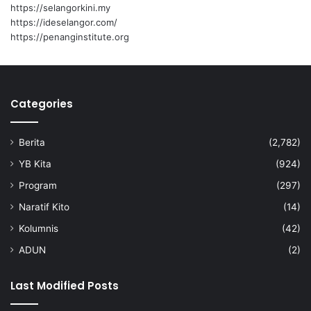
e
https://selangorkini.my
n
https://ideselangor.com/
t
https://penanginstitute.org
i
f
K
e
Categories
r
a
j
Berita
(2,782)
a
a
YB Kita
(924)
n
Program
(297)
N
e
Naratif Kito
(14)
g
Kolumnis
(42)
e
r
ADUN
(2)
i
Last Modified Posts