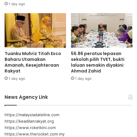
m
“Geran ini seharusnya mampu melahirkan kampung yang
g
1 day ago
i
a
lebih aktif dan pemimpin yang lebih berwibawa.
d
i
e
,
“Saya mahu geran ini melahirkan masyarakat Orang Asli
n
B
yang semakin maju, berdikari serta dihormati,” kata
g
e
a
Aminuddin lagi.
r
n
t
Tuanku Muhriz Titah Exco
56.86 peratus lepasan
I
e
Baharu Utamakan
sekolah pilih TVET, bukti
t
r
Aminuddin
Amanah, Kesejahteraan
laluan semakin diyakini:
a
i
Rakyat
Ahmad Zahid
l
m
1 day ago
1 day ago
i
a
K
a
News Agency Link
s
i
h
https://malaysiadateline.com
I
https://keadilanrakyat.org
n
https://www.roketkini.com
s
https://www.therocket.com.my