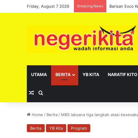
Friday, August 7 2026
Breaking News
UTAMA
BERITA
YB KITA
NARATIF KITO
Random Article
Search for
Home
/
Berita
/
MBS laksana tiga langkah atasi kesesa
Berita
YB Kita
Program