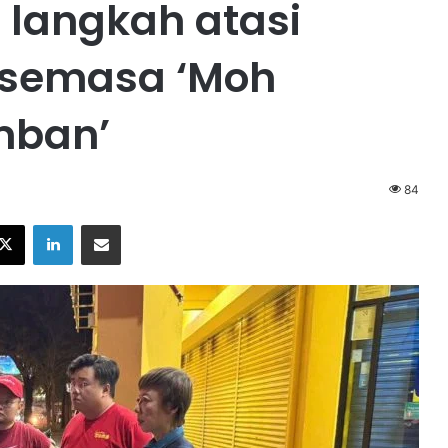
 langkah atasi
k semasa ‘Moh
mban’
84
X
LinkedIn
Share via Email