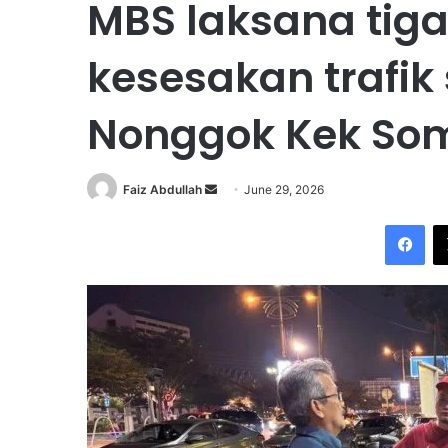
MBS laksana tiga
kesesakan trafi
Nonggok Kek So
Faiz Abdullah
S
June 29, 2026
e
Facebook
n
d
a
n
e
m
a
i
l