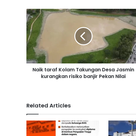
N
a
i
k
t
a
r
a
f
Naik taraf Kolam Takungan Desa Jasmin
K
kurangkan risiko banjir Pekan Nilai
o
l
a
m
T
Related Articles
a
k
u
n
g