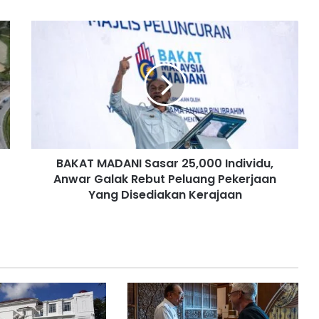
B
A
K
A
T
M
A
D
A
BAKAT MADANI Sasar 25,000 Individu,
N
Anwar Galak Rebut Peluang Pekerjaan
I
S
Yang Disediakan Kerajaan
a
s
a
r
2
5
,
0