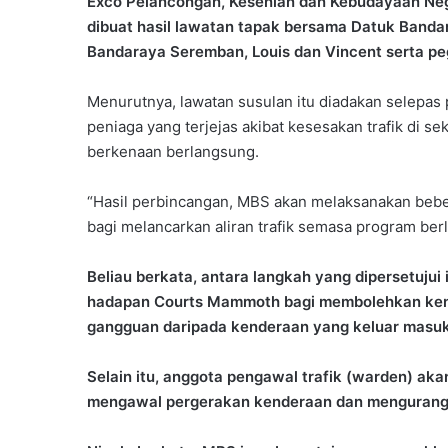
Exco Pelancongan, Kesenian dan Kebudayaan Nege
dibuat hasil lawatan tapak bersama Datuk Bandar M
Bandaraya Seremban, Louis dan Vincent serta 
Menurutnya, lawatan susulan itu diadakan selepas
peniaga yang terjejas akibat kesesakan trafik di s
berkenaan berlangsung.
“Hasil perbincangan, MBS akan melaksanakan beb
bagi melancarkan aliran trafik semasa program ber
Beliau berkata, antara langkah yang dipersetujui
hadapan Courts Mammoth bagi membolehkan kende
gangguan daripada kenderaan yang keluar masuk
Selain itu, anggota pengawal trafik (warden) a
mengawal pergerakan kenderaan dan mengurang