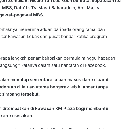
ri Sembilan, Nicole Tan Lee Koon berkata, keputusan itu
BS, Dato’ Ir. Ts. Masri Baharuddin, Ahli Majlis
pegawai-pegawai MBS.
 pihaknya menerima aduan daripada orang ramai dan
ekitar kawasan Lobak dan pusat bandar ketika program
erapa langkah penambahbaikan bermula minggu hadapan
langsung,” katanya dalam satu hantaran di Facebook.
 ialah menutup sementara laluan masuk dan keluar di
raan di laluan utama bergerak lebih lancar tanpa
 simpang tersebut.
kan ditempatkan di kawasan KM Plaza bagi membantu
kan kesesakan.