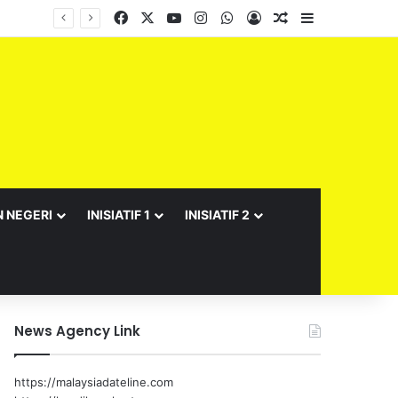
Facebook
X
YouTube
Instagram
WhatsApp
Log In
Random Article
Sidebar
Barisan Exco Kerajaan Negeri Sembilan Yang Baharu Dijangka Angkat Sumpah Di Istana Seri Menanti Esok
N NEGERI
INISIATIF 1
INISIATIF 2
News Agency Link
https://malaysiadateline.com