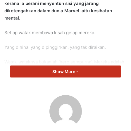
kerana ia berani menyentuh sisi yang jarang
diketengahkan dalam dunia Marvel iaitu kesihatan
mental.
Setiap watak membawa kisah gelap mereka.
Yang dihina, yang dipinggirkan, yang tak diraikan.
Watak-wataknya bukanlah ‘hero sempurna’. Mereka adalah
manusia biasa yang pernah gagal.
Show More
Pernah menjadi senjata. Pernah dipergunakan. Pernah
dikhianati.
Dan inilah realiti yang banyak dilalui oleh kita juga yang
kelihatan tenang di luar, tapi sedang berperang dalam
diam.