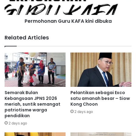
n
o
b
n
Di sekeliling kita.
a
a
k
Permohonan Guru KAFA kini dibuka
n
a
Dalam keluarga.
G
l
u
Related Articles
m
r
Di tempat kerja.
e
u
r
K
Dalam diri kita sendiri.
e
A
n
F
t
A
Jangan diam. Jangan simpan.
a
k
s
i
Kesunyian itu bukan kelemahan.
i
n
Semarak Bulan
Pelantikan sebagai Exco
P
i
Kebangsaan JPNS 2026
satu amanah besar – Siow
Dan jika hari ini kau rasa letih dengan dunia ketahuilah, kau
o
d
meriah, suntik semangat
Kong Choon
r
patriotisme warga
i
tak bersendirian.
2 days ago
pendidikan
t
b
D
u
2 days ago
i
k
c
a