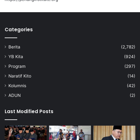
a
h
Categories
Berita
(2,782)
YB Kita
(924)
Program
(297)
Naratif Kito
(14)
Kolumnis
(42)
ADUN
(2)
Last Modified Posts