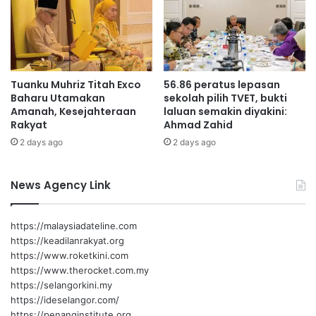
Source: Public Health Malaysia
k
s
o
Photo Credit: Marvel Studios
n
-
Tuanku Muhriz Titah Exco
56.86 peratus lepasan
M
Baharu Utamakan
sekolah pilih TVET, bukti
e
Amanah, Kesejahteraan
laluan semakin diyakini:
l
Rakyat
Ahmad Zahid
a
2 days ago
2 days ago
k
a
-
News Agency Link
G
e
l
https://malaysiadateline.com
a
https://keadilanrakyat.org
n
https://www.roketkini.com
g
https://www.therocket.com.my
P
https://selangorkini.my
a
https://ideselangor.com/
t
https://penanginstitute.org