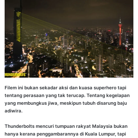
n
d
a
n
e
m
a
i
l
Filem ini bukan sekadar aksi dan kuasa superhero tapi
tentang perasaan yang tak terucap. Tentang kegelapan
yang membungkus jiwa, meskipun tubuh disarung baju
adiwira.
Thunderbolts mencuri tumpuan rakyat Malaysia bukan
hanya kerana penggambarannya di Kuala Lumpur, tapi