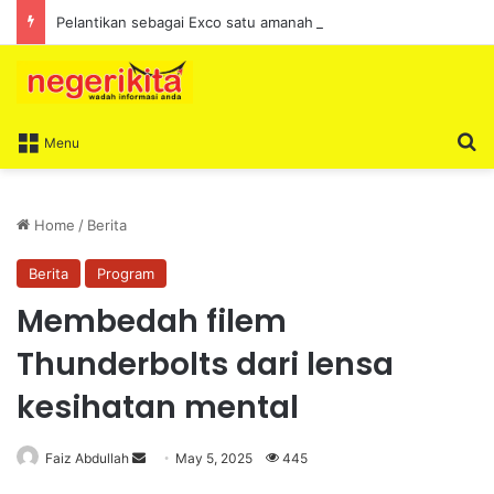
Pelantikan sebagai Exco satu amanah besar – Siow Kong Choon
S
Menu
Home
/
Berita
Berita
Program
Membedah filem
Thunderbolts dari lensa
kesihatan mental
Faiz Abdullah
S
May 5, 2025
445
e