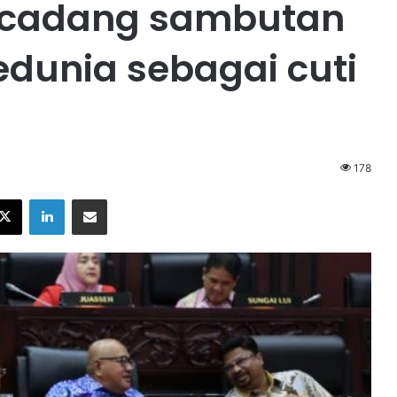
n cadang sambutan
edunia sebagai cuti
178
X
LinkedIn
Share via Email