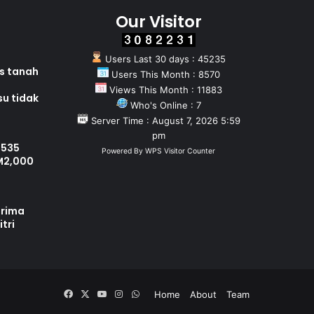
Our Visitor
Users Last 30 days : 45235
as tanah
Users This Month : 8570
Views This Month : 11883
su tidak
Who's Online : 7
Server Time : August 7, 2026 5:59
pm
 535
Powered By
WPS Visitor Counter
M2,000
erima
tri
Facebook
X
YouTube
Instagram
WhatsApp
Home
About
Team