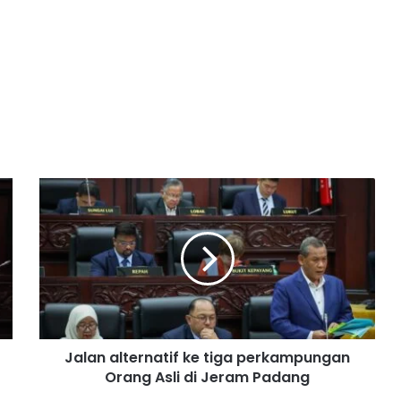
J
a
l
a
n
a
l
t
e
Jalan alternatif ke tiga perkampungan
r
Orang Asli di Jeram Padang
n
a