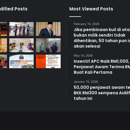
O
r
dified Posts
Most Viewed Posts
a
n
February 10, 2026
g
Jika pembinaan kuil di at
A
bukan milik sendiri tidak
s
dihentikan, 50 tahun pun i
l
akan selesai
i
May 14, 2026
d
Insentif APC Naik RM1,000,
i
Penjawat Awam Terima R
J
Buat Kali Pertama
e
r
January 15, 2026
50,000 penjawat awam t
a
BKK RM300 sempena Aidilfi
m
tahun Ini
P
a
d
a
n
g