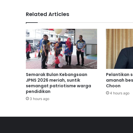
o
n
Related Articles
g
a
n
d
i
p
e
r
k
a
Semarak Bulan Kebangsaan
Pelantikan 
s
JPNS 2026 meriah, suntik
amanah bes
a
semangat patriotisme warga
Choon
pendidikan
h
4 hours ago
a
3 hours ago
d
a
p
i
T