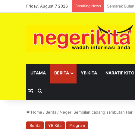
Friday, August 7 2026
Breaking News
Pelantikan se
UTAMA
BERITA
YB KITA
NARATIF KITO
Random Article
Search for
Home
/
Berita
/
Negeri Sembilan cadang sambutan Hari 
Berita
YB Kita
Program