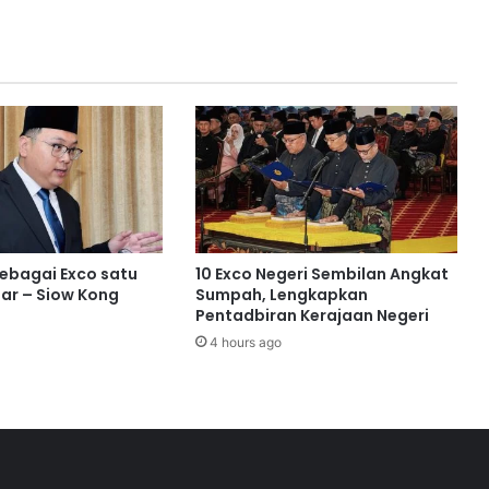
t
i
f
k
e
t
i
g
a
p
e
r
sebagai Exco satu
10 Exco Negeri Sembilan Angkat
k
ar – Siow Kong
Sumpah, Lengkapkan
a
Pentadbiran Kerajaan Negeri
m
4 hours ago
p
u
n
g
a
n