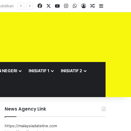
Facebook
X
YouTube
Instagram
WhatsApp
Log In
Random Article
Sidebar
N NEGERI
INISIATIF 1
INISIATIF 2
News Agency Link
https://malaysiadateline.com