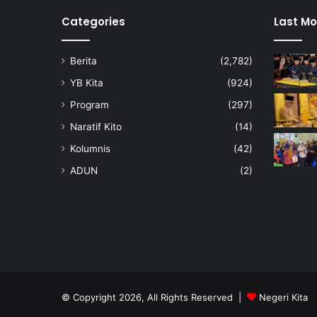
a
h
Categories
Last Mo
u
n
Berita
(2,782)
M
e
YB Kita
(924)
l
Program
(297)
a
w
Naratif Kito
(14)
a
Kolumnis
(42)
t
N
ADUN
(2)
e
g
e
r
i
S
e
m
© Copyright 2026, All Rights Reserved |
Negeri Kita
b
i