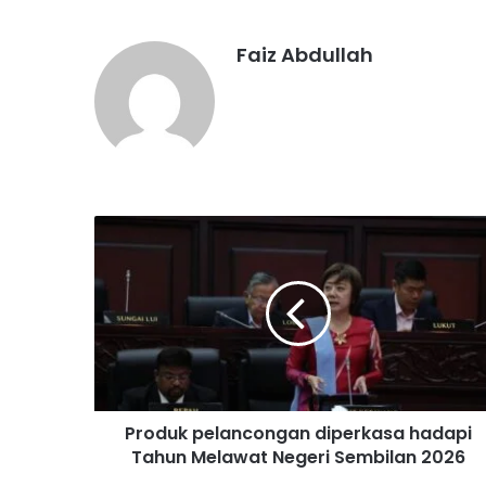
Faiz Abdullah
P
r
o
d
u
k
p
e
l
Produk pelancongan diperkasa hadapi
a
Tahun Melawat Negeri Sembilan 2026
n
c