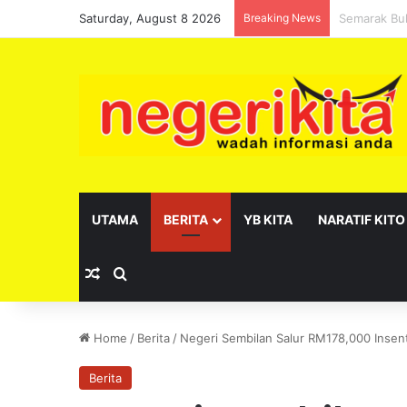
Saturday, August 8 2026
Breaking News
Pelantikan 
UTAMA
BERITA
YB KITA
NARATIF KITO
Random Article
Search for
Home
/
Berita
/
Negeri Sembilan Salur RM178,000 Inse
Berita