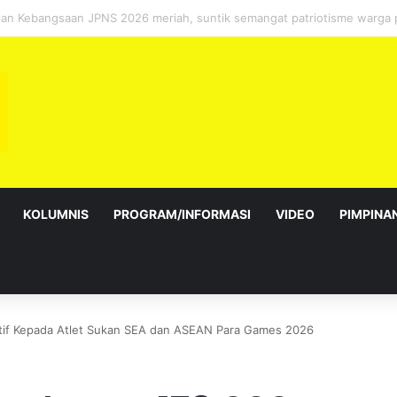
sebagai Exco satu amanah besar – Siow Kong Choon
KOLUMNIS
PROGRAM/INFORMASI
VIDEO
PIMPINA
ntif Kepada Atlet Sukan SEA dan ASEAN Para Games 2026