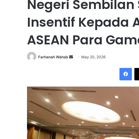
Negeri Sembilan 
Insentif Kepada 
ASEAN Para Gam
Farhanah Wahab
S
May 20, 2026
e
Facebook
n
d
a
n
e
m
a
i
l