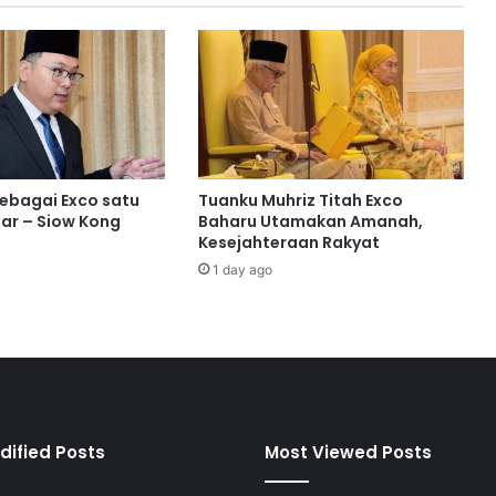
a
u
n
A
t
l
e
t
W
sebagai Exco satu
Tuanku Muhriz Titah Exco
a
ar – Siow Kong
Baharu Utamakan Amanah,
l
Kesejahteraan Rakyat
a
1 day ago
u
p
u
n
I
s
u
A
dified Posts
Most Viewed Posts
s
i