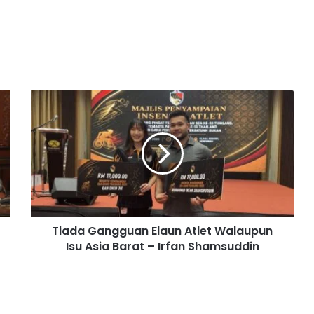
T
i
a
d
a
G
a
n
g
Tiada Gangguan Elaun Atlet Walaupun
g
Isu Asia Barat – Irfan Shamsuddin
u
a
n
E
l