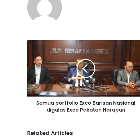
S
e
m
u
a
p
o
r
t
Semua portfolio Exco Barisan Nasional
f
digalas Exco Pakatan Harapan
o
l
i
o
Related Articles
E