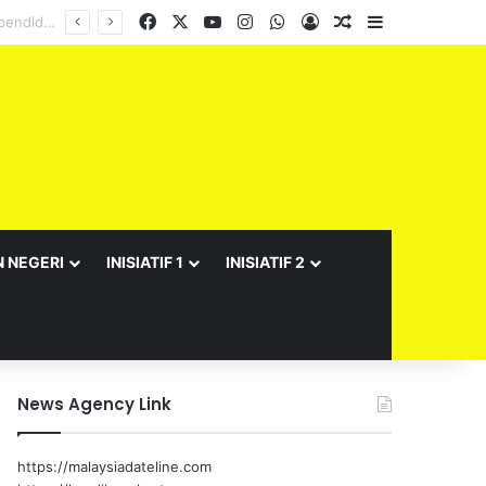
Facebook
X
YouTube
Instagram
WhatsApp
Log In
Random Article
Sidebar
N NEGERI
INISIATIF 1
INISIATIF 2
News Agency Link
https://malaysiadateline.com