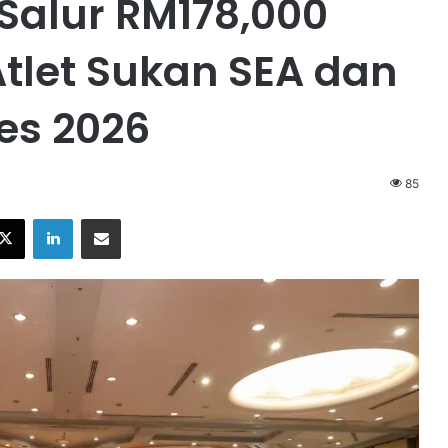
Salur RM178,000
Atlet Sukan SEA dan
es 2026
85
X
LinkedIn
Share via Email