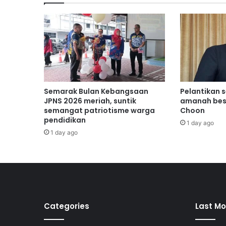
x
c
o
B
a
r
i
s
a
Semarak Bulan Kebangsaan
Pelantikan 
n
JPNS 2026 meriah, suntik
amanah bes
N
semangat patriotisme warga
Choon
pendidikan
a
1 day ago
s
1 day ago
i
o
n
a
l
d
i
Categories
Last Mo
g
a