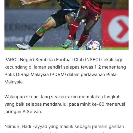
n
e
m
a
i
l
PAROI: Negeri Sembilan Football Club (NSFC) sekali lagi
kecundang di laman sendiri selepas tewas 1-2 menentang
Polis DiRaja Malaysia (PDRM) dalam perlawanan Piala
Malaysia.
Walaupun skuad Jang seakan-akan memulakan langkah
yang baik selepas mendahului pada minit ke-60 menerusi
jaringan A.Selvan.
Namun, Hadi Fayyad yang masuk sebagai pemain gantian