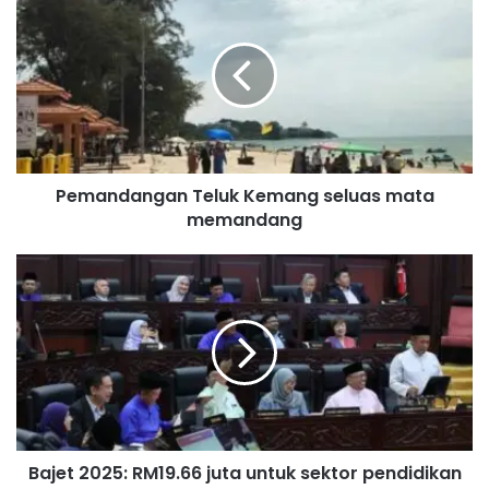
e
m
a
n
d
a
n
g
Pemandangan Teluk Kemang seluas mata
a
memandang
n
T
e
B
l
a
u
j
k
e
K
t
e
2
m
0
a
2
n
5
g
Bajet 2025: RM19.66 juta untuk sektor pendidikan
: