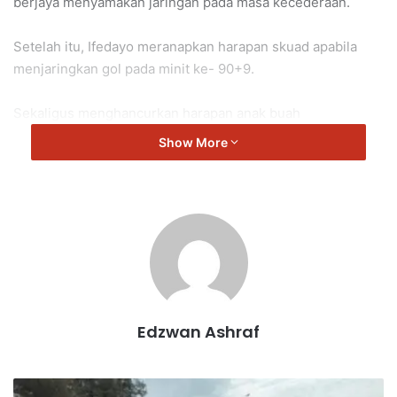
berjaya menyamakan jaringan pada masa kecederaan.
Setelah itu, Ifedayo meranapkan harapan skuad apabila
menjaringkan gol pada minit ke- 90+9.
Sekaligus menghancurkan harapan anak buah
K.Nanthakumar dan penyokong tuan rumah.
Show More
Edzwan Ashraf
P