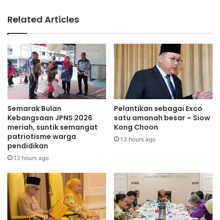
s
R
e
M
Related Articles
l
1
u
9
a
.
s
6
m
6
a
j
t
u
a
t
m
a
Semarak Bulan
Pelantikan sebagai Exco
e
u
Kebangsaan JPNS 2026
satu amanah besar – Siow
m
n
meriah, suntik semangat
Kong Choon
a
patriotisme warga
t
13 hours ago
pendidikan
n
u
d
k
12 hours ago
a
s
n
e
g
k
t
o
r