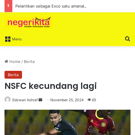
Pelantikan sebagai Exco satu amanah besar – Siow Kong Choon
S
Menu
Home
/
Berita
Berita
NSFC kecundang lagi
Edzwan Ashraf
S
November 25, 2024
65
e
n
d
a