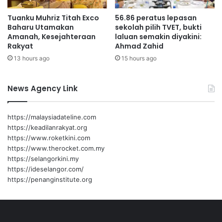
p
Tuanku Muhriz Titah Exco
56.86 peratus lepasan
e
Baharu Utamakan
sekolah pilih TVET, bukti
n
Amanah, Kesejahteraan
laluan semakin diyakini:
d
Rakyat
Ahmad Zahid
i
13 hours ago
15 hours ago
d
i
k
News Agency Link
a
n
https://malaysiadateline.com
https://keadilanrakyat.org
https://www.roketkini.com
https://www.therocket.com.my
https://selangorkini.my
https://ideselangor.com/
https://penanginstitute.org