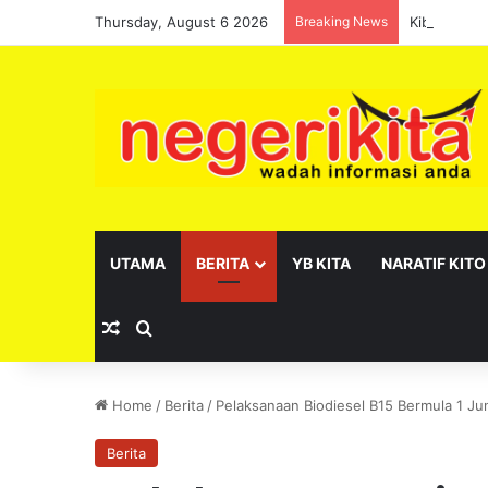
Thursday, August 6 2026
Breaking News
Kibarlah J
UTAMA
BERITA
YB KITA
NARATIF KITO
Random Article
Search for
Home
/
Berita
/
Pelaksanaan Biodiesel B15 Bermula 1 J
Berita