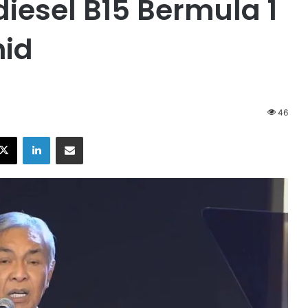
iesel B15 Bermula 1
id
46
X
LinkedIn
Share via Email