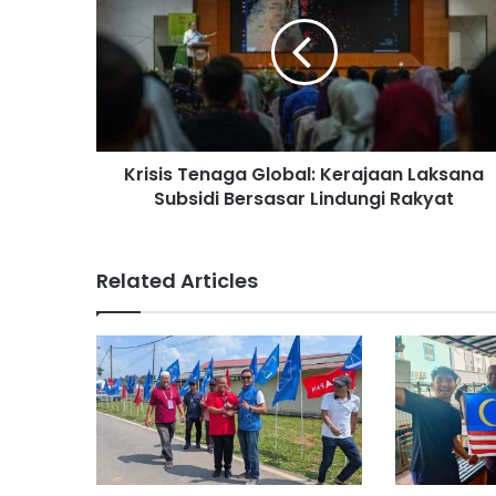
i
s
i
s
T
e
n
Krisis Tenaga Global: Kerajaan Laksana
a
Subsidi Bersasar Lindungi Rakyat
g
a
G
l
Related Articles
o
b
a
l
:
K
e
r
a