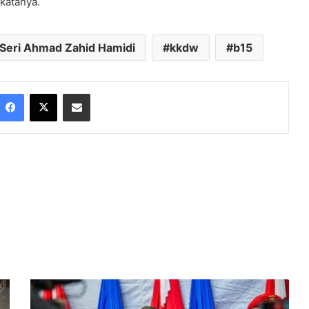
 katanya.
 Seri Ahmad Zahid Hamidi
kkdw
b15
Facebook
X
Share via Email
P
e