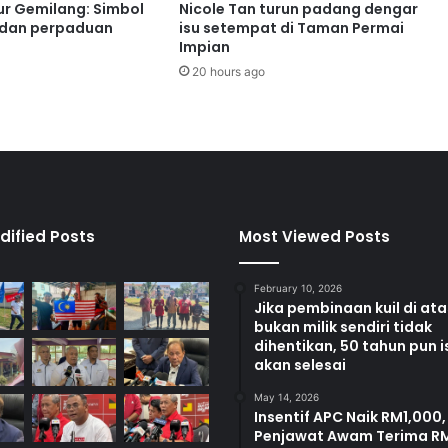
e
ur Gemilang: Simbol
Nicole Tan turun padang dengar
n
 dan perpaduan
isu setempat di Taman Permai
t
Impian
i
20 hours ago
n
g
K
e
m
e
n
t
dified Posts
Most Viewed Posts
e
r
February 10, 2026
i
Jika pembinaan kuil di at
a
bukan milik sendiri tidak
n
dihentikan, 50 tahun pun i
D
akan selesai
a
May 14, 2026
l
Insentif APC Naik RM1,000,
a
Penjawat Awam Terima R
m