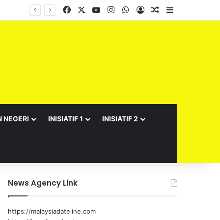
Facebook
X
YouTube
Instagram
WhatsApp
Log In
Random Article
Sidebar
N NEGERI
INISIATIF 1
INISIATIF 2
News Agency Link
https://malaysiadateline.com