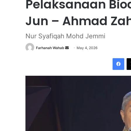
Pelaksanaan Biod
Jun – Ahmad Zah
Nur Syafiqah Mohd Jemmi
Farhanah Wahab
S
May 4, 2026
e
Facebook
n
d
a
n
e
m
a
i
l