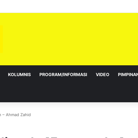
alur Gemilang: Simbol kedaulatan dan perpaduan bersama
KOLUMNIS
PROGRAM/INFORMASI
VIDEO
PIMPINA
un – Ahmad Zahid