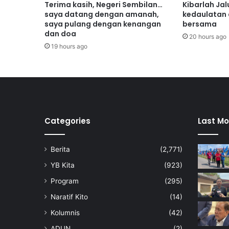
j
Terima kasih, Negeri Sembilan…
Kibarlah Jal
a
saya datang dengan amanah,
kedaulatan
a
saya pulang dengan kenangan
bersama
dan doa
n
20 hours ago
L
19 hours ago
a
k
s
a
n
a
S
Categories
Last Mo
u
b
Berita
(2,771)
s
i
YB Kita
(923)
d
Program
(295)
i
B
Naratif Kito
(14)
e
Kolumnis
(42)
r
s
ADUN
(2)