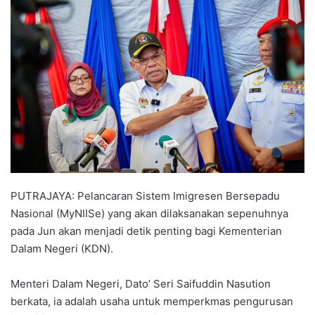
n
d
a
n
e
m
a
i
l
PUTRAJAYA: Pelancaran Sistem Imigresen Bersepadu
Nasional (MyNIISe) yang akan dilaksanakan sepenuhnya
pada Jun akan menjadi detik penting bagi Kementerian
Dalam Negeri (KDN).
Menteri Dalam Negeri, Dato’ Seri Saifuddin Nasution
berkata, ia adalah usaha untuk memperkmas pengurusan