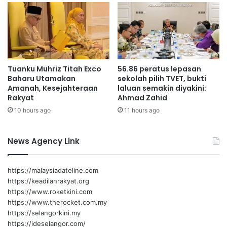
Z
0
a
d
h
a
i
r
d
i
p
Tuanku Muhriz Titah Exco
56.86 peratus lepasan
a
Baharu Utamakan
sekolah pilih TVET, bukti
d
Amanah, Kesejahteraan
laluan semakin diyakini:
a
Rakyat
Ahmad Zahid
C
10 hours ago
11 hours ago
h
a
News Agency Link
https://malaysiadateline.com
https://keadilanrakyat.org
https://www.roketkini.com
https://www.therocket.com.my
https://selangorkini.my
https://ideselangor.com/