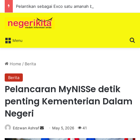
Pelantikan sebagai Exco satu amanah besar – Siow Kong Choon
S
Menu
Home
/
Berita
Berita
Pelancaran MyNISSe detik
penting Kementerian Dalam
Negeri
Edzwan Ashraf
S
May 5, 2026
41
e