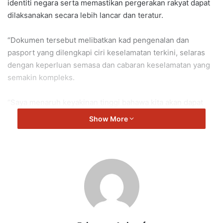
identiti negara serta memastikan pergerakan rakyat dapat
dilaksanakan secara lebih lancar dan teratur.
“Dokumen tersebut melibatkan kad pengenalan dan
pasport yang dilengkapi ciri keselamatan terkini, selaras
dengan keperluan semasa dan cabaran keselamatan yang
semakin kompleks.
“Saya menaruh keyakinan tinggi bahawa kita akan dapat
melepasi detik bersejarah dengan baik pada Jun ini.
Show More
“Hal ini kerana sampai satu tempoh, kita perlu
mengeluarkan dokumen yang baharu sifatnya dengan ciri
keselamatan yang lebih baik,” kata Saifuddin.
MyNIISe ini akan menggantikan Sistem Imigresen Malaysia
(MyIMMs) yang telah digunakan lebih 20 tahun.