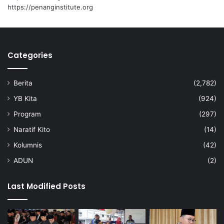
https://penanginstitute.org
Categories
Berita
(2,782)
YB Kita
(924)
Program
(297)
Naratif Kito
(14)
Kolumnis
(42)
ADUN
(2)
Last Modified Posts