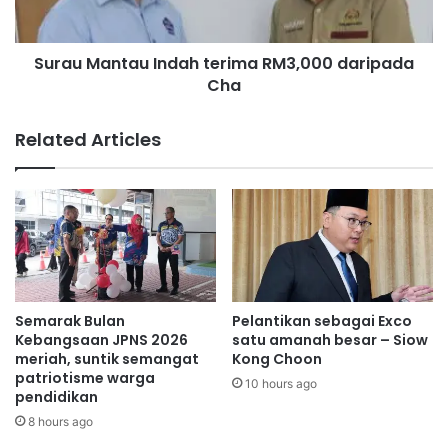
l
n
B
t
1
Surau Mantau Indah terima RM3,000 daripada
a
5
Cha
u
B
I
e
n
Related Articles
r
d
m
a
u
h
l
t
a
e
1
r
J
i
u
m
n
a
Semarak Bulan
Pelantikan sebagai Exco
-
R
Kebangsaan JPNS 2026
satu amanah besar – Siow
A
M
meriah, suntik semangat
Kong Choon
h
patriotisme warga
3
10 hours ago
pendidikan
m
,
a
0
8 hours ago
d
0