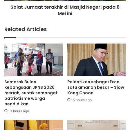
a
k
Solat Jumaat terakhir di Masjid Negeri pada 8
a
p
Mei ini
t
e
t
n
e
Related Articles
t
r
i
a
n
k
g
h
K
i
e
r
m
d
e
i
n
M
Semarak Bulan
Pelantikan sebagai Exco
t
a
Kebangsaan JPNS 2026
satu amanah besar – Siow
e
s
meriah, suntik semangat
Kong Choon
r
patriotisme warga
j
15 hours ago
pendidikan
i
i
a
d
13 hours ago
n
N
D
e
a
g