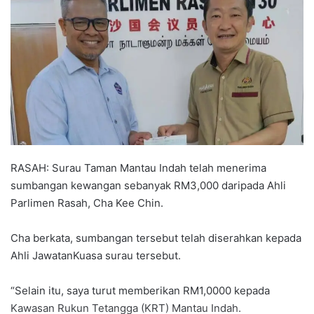
a
n
e
m
a
i
l
RASAH: Surau Taman Mantau Indah telah menerima
sumbangan kewangan sebanyak RM3,000 daripada Ahli
Parlimen Rasah, Cha Kee Chin.
Cha berkata, sumbangan tersebut telah diserahkan kepada
Ahli JawatanKuasa surau tersebut.
“Selain itu, saya turut memberikan RM1,0000 kepada
Kawasan Rukun Tetangga (KRT) Mantau Indah.