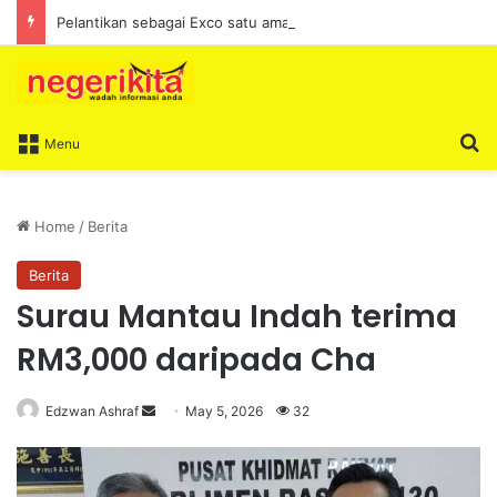
Pelantikan sebagai Exco satu amanah besar – Siow Kong Choon
S
Menu
Home
/
Berita
Berita
Surau Mantau Indah terima
RM3,000 daripada Cha
Edzwan Ashraf
S
May 5, 2026
32
e
n
d