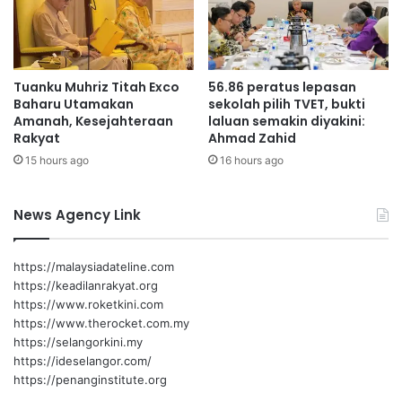
l
e
a
r
m
i
N
p
Tuanku Muhriz Titah Exco
56.86 peratus lepasan
e
a
Baharu Utamakan
sekolah pilih TVET, bukti
g
d
Amanah, Kesejahteraan
laluan semakin diyakini:
e
a
Rakyat
Ahmad Zahid
r
8
15 hours ago
16 hours ago
i
M
e
i
News Agency Link
i
n
i
https://malaysiadateline.com
https://keadilanrakyat.org
https://www.roketkini.com
https://www.therocket.com.my
https://selangorkini.my
https://ideselangor.com/
https://penanginstitute.org