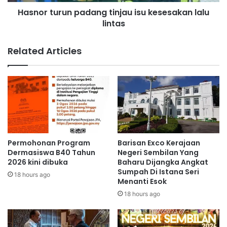
r
k
Hasnor turun padang tinjau isu kesesakan lalu
u
R
lintas
n
M
p
1
a
Related Articles
8
d
.
a
3
n
j
g
u
t
t
i
a
n
p
j
e
a
Permohonan Program
Barisan Exco Kerajaan
r
u
Dermasiswa B40 Tahun
Negeri Sembilan Yang
k
i
2026 kini dibuka
Baharu Dijangka Angkat
a
Sumpah Di Istana Seri
s
18 hours ago
Menanti Esok
s
u
a
k
18 hours ago
p
e
e
s
n
e