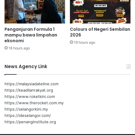
d
s
i
a
d
k
i
a
Penganjuran Formula 1
Colours of Negeri Sembilan
k
n
mampu bawa limpahan
2026
a
l
ekonomi
n
19 hours ago
a
18 hours ago
,
l
p
u
r
l
News Agency Link
e
i
s
n
t
t
https://malaysiadateline.com
a
a
https://keadilanrakyat.org
s
s
https://www.roketkini.com
i
https://www.therocket.com.my
S
https://selangorkini.my
T
https://ideselangor.com/
P
https://penanginstitute.org
M
t