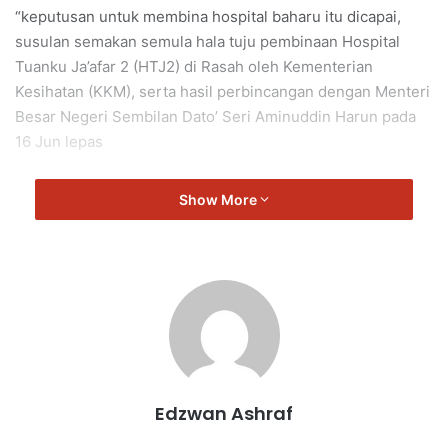
“keputusan untuk membina hospital baharu itu dicapai,
susulan semakan semula hala tuju pembinaan Hospital
Tuanku Ja’afar 2 (HTJ2) di Rasah oleh Kementerian
Kesihatan (KKM), serta hasil perbincangan dengan Menteri
Besar Negeri Sembilan Dato’ Seri Aminuddin Harun pada
16 Jun lepas
“Kerajaan Negeri juga telah mengenal pasti dua bidang
Show More
tanah milik Pesuruhjaya Tanah Persekutuan berkeluasan
50 ekar (20 hektar), di kawasan tersebut.
“Oleh itu, KKM akan mengadakan lawatan di kedua-dua
tapak tersebut dalam masa terdekat, bagi mengenal pasti
tapak yang paling sesuai untuk dibina hospital baharu
sebelum permohonan tukar guna tanah dikemukakan
kepada Jabatan Ketua Pengarah Tanah dan Galian (JKPTG).
Edzwan Ashraf
“Seterusnya, Menteri Besar juga bersetuju supaya