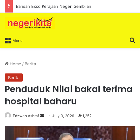
Barisan Exco Kerajaan Negeri Sembilan Yang Baharu Dijangka Angkat Sumpah Di Istana Seri Menanti Esok
S
Menu
Home
/
Berita
Berita
Penduduk Nilai bakal terima
hospital baharu
Edzwan Ashraf
S
July 3, 2026
1,252
e
n
d