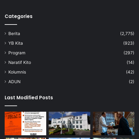
e
r
u
Categories
s
m
Berita
(2,775)
e
n
YB Kita
(923)
i
Program
(297)
n
g
Naratif Kito
(14)
k
Kolumnis
(42)
a
t
ADUN
(2)
Last Modified Posts