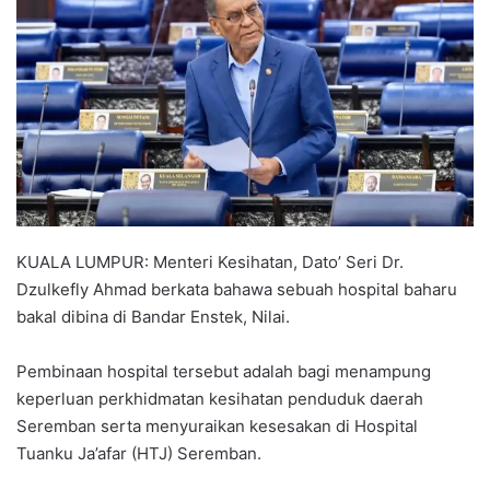
a
n
e
m
a
i
l
KUALA LUMPUR: Menteri Kesihatan, Dato’ Seri Dr.
Dzulkefly Ahmad berkata bahawa sebuah hospital baharu
bakal dibina di Bandar Enstek, Nilai.
Pembinaan hospital tersebut adalah bagi menampung
keperluan perkhidmatan kesihatan penduduk daerah
Seremban serta menyuraikan kesesakan di Hospital
Tuanku Ja’afar (HTJ) Seremban.