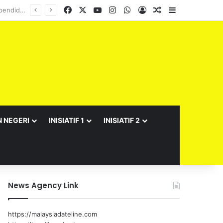
Facebook
X
YouTube
Instagram
WhatsApp
Log In
Random Article
Sidebar
N NEGERI
INISIATIF 1
INISIATIF 2
News Agency Link
https://malaysiadateline.com