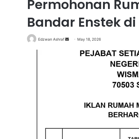
Permohonan Rum
Bandar Enstek di
Edzwan Ashraf
S
May 18, 2026
e
n
d
a
n
e
m
a
i
l