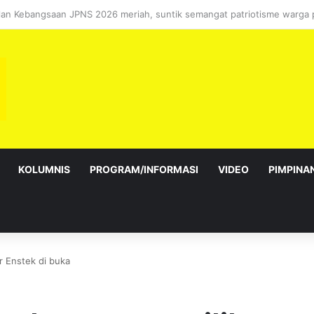
sebagai Exco satu amanah besar – Siow Kong Choon
KOLUMNIS
PROGRAM/INFORMASI
VIDEO
PIMPINA
 Enstek di buka