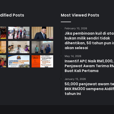
e
p
a
dified Posts
Most Viewed Posts
h
February 10, 2026
Jika pembinaan kuil di at
bukan milik sendiri tidak
dihentikan, 50 tahun pun i
akan selesai
May 14, 2026
Insentif APC Naik RM1,000,
Penjawat Awam Terima R
Buat Kali Pertama
January 15, 2026
50,000 penjawat awam t
BKK RM300 sempena Aidilfi
tahun Ini