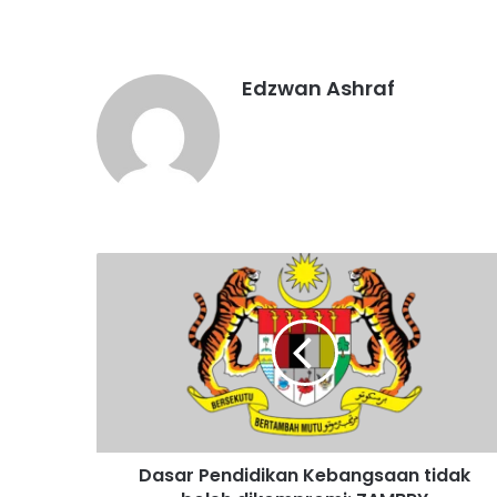
Edzwan Ashraf
D
a
s
a
r
P
e
n
d
Dasar Pendidikan Kebangsaan tidak
i
d