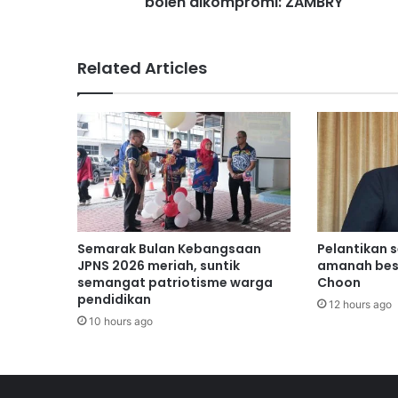
boleh dikompromi: ZAMBRY
i
k
a
Related Articles
n
K
e
b
a
n
g
s
a
a
Semarak Bulan Kebangsaan
Pelantikan 
n
JPNS 2026 meriah, suntik
amanah bes
t
semangat patriotisme warga
Choon
pendidikan
i
12 hours ago
d
10 hours ago
a
k
b
o