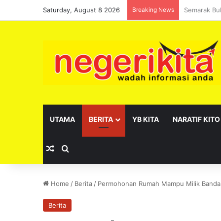
Saturday, August 8 2026
Breaking News
Pelantikan 
UTAMA
BERITA
YB KITA
NARATIF KITO
Random Article
Search for
Home
/
Berita
/
Permohonan Rumah Mampu Milik Bandar
Berita