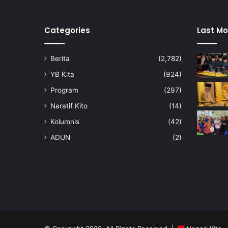
l
e
h
Categories
Last Mo
d
i
Berita
(2,782)
k
o
YB Kita
(924)
m
Program
(297)
p
r
Naratif Kito
(14)
o
Kolumnis
(42)
m
i
ADUN
(2)
:
Z
A
M
B
R
Y