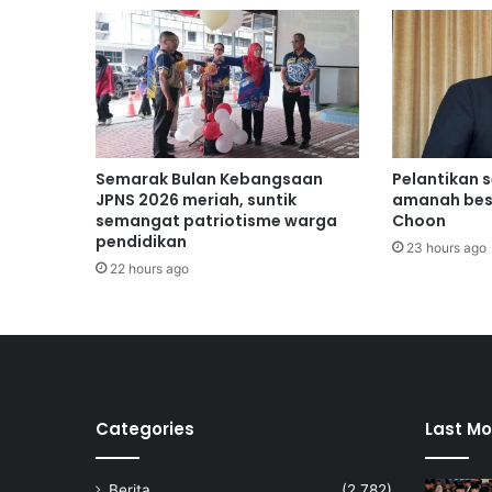
u
t
a
a
t
a
s
i
Semarak Bulan Kebangsaan
Pelantikan 
b
JPNS 2026 meriah, suntik
amanah bes
a
semangat patriotisme warga
Choon
pendidikan
n
23 hours ago
j
22 hours ago
i
r
d
i
L
a
b
Categories
Last Mo
u
Berita
(2,782)