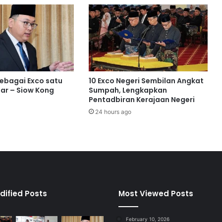
i
k
t
a
r
a
f
d
sebagai Exco satu
10 Exco Negeri Sembilan Angkat
e
ar – Siow Kong
Sumpah, Lengkapkan
m
Pentadbiran Kerajaan Negeri
i
24 hours ago
k
e
s
e
l
e
s
a
dified Posts
Most Viewed Posts
a
n
February 10, 2026