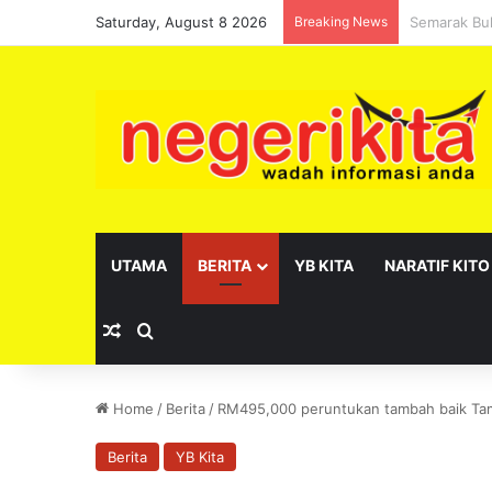
Saturday, August 8 2026
Breaking News
Pelantikan 
UTAMA
BERITA
YB KITA
NARATIF KITO
Random Article
Search for
Home
/
Berita
/
RM495,000 peruntukan tambah baik Ta
Berita
YB Kita