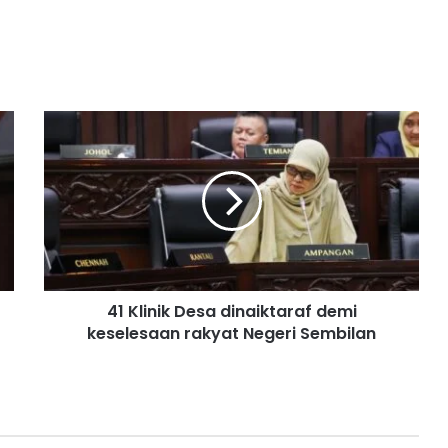
4
1
K
l
i
n
i
k
D
41 Klinik Desa dinaiktaraf demi
e
keselesaan rakyat Negeri Sembilan
s
a
d
i
n
a