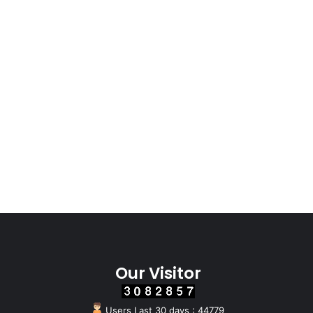
Our Visitor
Users Last 30 days : 44779