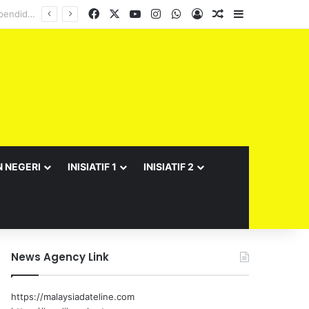
Facebook
X
YouTube
Instagram
WhatsApp
Log In
Random Article
Sidebar
N NEGERI
INISIATIF 1
INISIATIF 2
News Agency Link
https://malaysiadateline.com