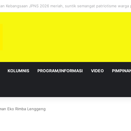
sebagai Exco satu amanah besar – Siow Kong Choon
KOLUMNIS
PROGRAM/INFORMASI
VIDEO
PIMPINA
man Eko Rimba Lenggeng