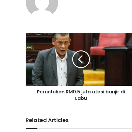
P
e
r
u
n
t
u
k
a
Peruntukan RM0.5 juta atasi banjir di
n
Labu
R
M
0
.
Related Articles
5
j