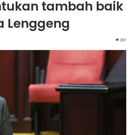
tukan tambah baik
a Lenggeng
297