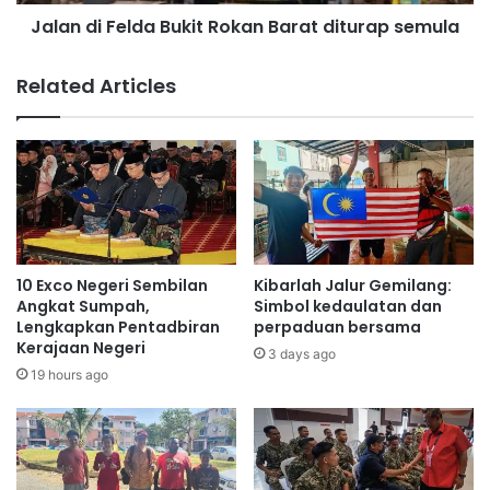
g
e
R
Jalan di Felda Bukit Rokan Barat diturap semula
l
M
d
5
a
Related Articles
.
B
1
u
5
k
j
i
u
t
t
R
a
o
k
k
e
a
10 Exco Negeri Sembilan
Kibarlah Jalur Gemilang:
p
n
Angkat Sumpah,
Simbol kedaulatan dan
a
B
Lengkapkan Pentadbiran
perpaduan bersama
d
Kerajaan Negeri
a
3 days ago
a
r
19 hours ago
1
a
,
t
5
d
1
i
0
t