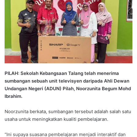
a
n
e
m
a
i
l
PILAH: Sekolah Kebangsaan Talang telah menerima
sumbangan sebuah unit televisyen daripada Ahli Dewan
Undangan Negeri (ADUN) Pilah, Noorzunita Begum Mohd
Ibrahim.
Noorzunita berkata, sumbangan tersebut adalah salah satu
usaha untuk meningkatkan kualiti pembelajaran.
“Ini supaya suasana pembelajaran menjadi interaktif dan