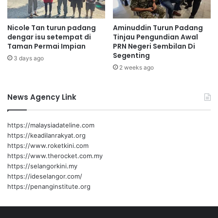
m
u
a
r
Nicole Tan turun padang
Aminuddin Turun Padang
s
a
dengar isu setempat di
Tinjau Pengundian Awal
j
p
Taman Permai Impian
PRN Negeri Sembilan Di
i
s
Segenting
d
3 days ago
e
2 weeks ago
d
m
a
u
n
l
News Agency Link
s
a
u
r
https://malaysiadateline.com
a
https://keadilanrakyat.org
u
https://www.roketkini.com
s
https://www.therocket.com.my
e
https://selangorkini.my
m
https://ideselangor.com/
p
https://penanginstitute.org
e
n
a