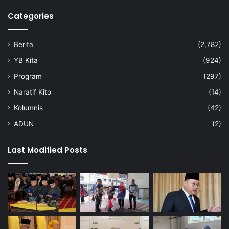
R
a
Categories
m
a
Berita
(2,782)
d
a
YB Kita
(924)
n
Program
(297)
Naratif Kito
(14)
Kolumnis
(42)
ADUN
(2)
Last Modified Posts