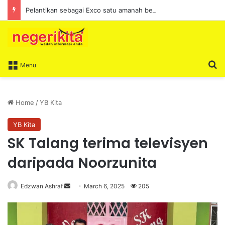
Pelantikan sebagai Exco satu amanah besar – Siow Kong Choon
S
Menu
Home
/
YB Kita
YB Kita
SK Talang terima televisyen
daripada Noorzunita
Edzwan Ashraf
S
March 6, 2025
205
e
n
d