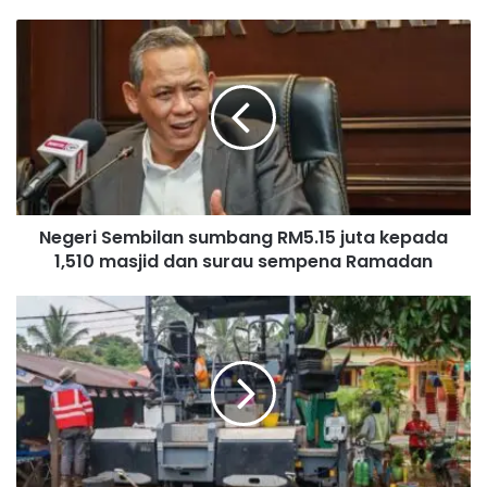
N
e
g
e
r
i
S
e
m
Negeri Sembilan sumbang RM5.15 juta kepada
b
1,510 masjid dan surau sempena Ramadan
i
l
a
J
n
a
s
l
u
a
m
n
b
d
a
i
n
F