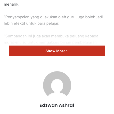
menarik.
“Penyampaian yang dilakukan oleh guru juga boleh jadi
lebih efektif untuk para pelajar.
“Sumbangan ini juga akan membuka peluang kepada
murid-murid untuk mengakses bahan pembelajaran
berkualiti dan termasuk video pendidikan.
Show More
“Semoga sumbangan ini juga dapat membawa manfaat
berpanjangan kepala pelajar di sekolah ini,” kata
Noorzunita.
Pilah
Noorzunita
Edzwan Ashraf