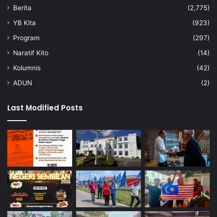
Berita
(2,775)
YB Kita
(923)
Program
(297)
Naratif Kito
(14)
Kolumnis
(42)
ADUN
(2)
Last Modified Posts