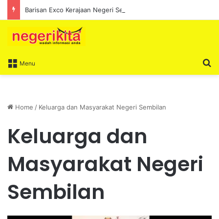
Barisan Exco Kerajaan Negeri Sembilan Yang Baharu Dijangka Angkat Sumpah Di Istana Seri Menanti Esok
S
Menu
Home
/
Keluarga dan Masyarakat Negeri Sembilan
Keluarga dan
Masyarakat Negeri
Sembilan