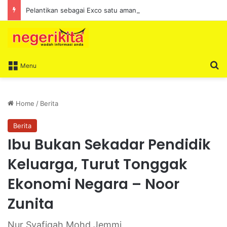
Pelantikan sebagai Exco satu amanah besar – Siow Kong Choon
S
Menu
Home
/
Berita
Berita
Ibu Bukan Sekadar Pendidik
Keluarga, Turut Tonggak
Ekonomi Negara – Noor
Zunita
Nur Syafiqah Mohd Jemmi