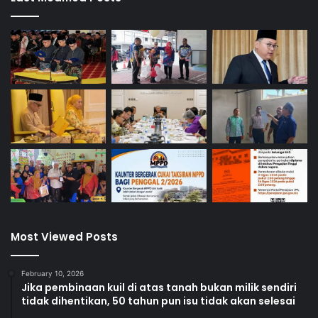
t
M
a
l
a
y
s
i
a
Most Viewed Posts
February 10, 2026
Jika pembinaan kuil di atas tanah bukan milik sendiri
tidak dihentikan, 50 tahun pun isu tidak akan selesai