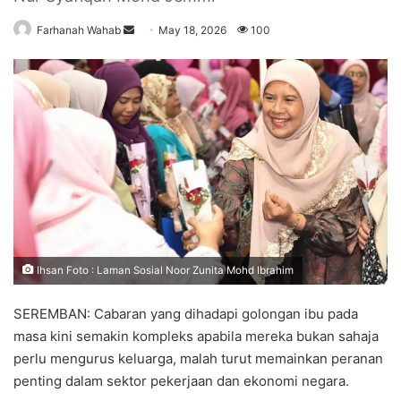
Farhanah Wahab
S
May 18, 2026
100
e
n
d
a
n
e
m
a
i
l
Ihsan Foto : Laman Sosial Noor Zunita Mohd Ibrahim
SEREMBAN: Cabaran yang dihadapi golongan ibu pada
masa kini semakin kompleks apabila mereka bukan sahaja
perlu mengurus keluarga, malah turut memainkan peranan
penting dalam sektor pekerjaan dan ekonomi negara.