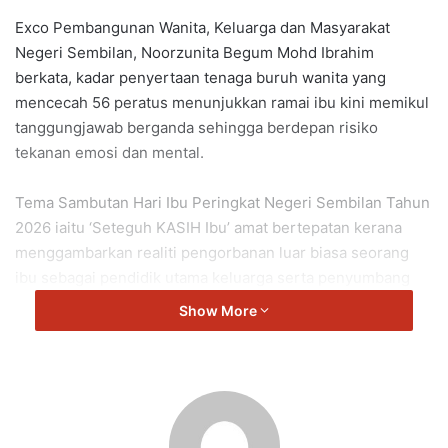
Exco Pembangunan Wanita, Keluarga dan Masyarakat
Negeri Sembilan,
Noorzunita Begum Mohd Ibrahim
berkata, kadar penyertaan tenaga buruh wanita yang
mencecah 56 peratus menunjukkan ramai ibu kini memikul
tanggungjawab berganda sehingga berdepan risiko
tekanan emosi dan mental.
Tema Sambutan Hari Ibu Peringkat Negeri Sembilan Tahun
2026 iaitu ‘Seteguh KASIH Ibu’ amat bertepatan kerana
menggambarkan realiti pengorbanan luar biasa seorang
ibu sebagai pendidik utama keluarga serta penyumbang
kepada kestabilan masyarakat.
Show More
“Menyedari hakikat ini, Kerajaan Negeri Sembilan sentiasa
komited memperkukuh kebajikan mereka melalui pelbagai
inisiatif khusus seperti Bantuan Wang Tunai one-off
RM200 menerusi Inisiatif Bantuan Care For You (C4U) Ibu