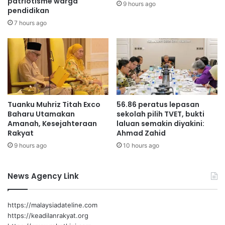
patriotisme warga
i
9 hours ago
pendidikan
d
o
a
n
7 hours ago
Exco Pembangunan Wanita
k
i
e
s
Keluarga dan Masyarakat Negeri Sembilan
p
t
a
a
Noorzunita Begum Mohd Ibrahim
d
h
a
a
3
n
Tuanku Muhriz Titah Exco
56.86 peratus lepasan
0
a
Baharu Utamakan
sekolah pilih TVET, bukti
T
k
Amanah, Kesejahteraan
laluan semakin diyakini:
a
t
Rakyat
Ahmad Zahid
h
i
9 hours ago
10 hours ago
u
v
n
i
s
News Agency Link
f
l
o
https://malaysiadateline.com
t
https://keadilanrakyat.org
i