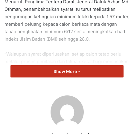
Menurut, Panglima Tentera Darat, Jeneral Datuk Azhan Md
Othman, penambahbaikan syarat itu turut melibatkan
pengurangan ketinggian minimum lelaki kepada 1.57 meter,
memberi peluang kepada calon berkaca mata dengan
tahap penglihatan minimum 6/12 serta meningkatkan had
Indeks Jisim Badan (BMI) sehingga 28.0.
“Walaupun syarat diperluaskan, setiap calon tetap perlu
melalui proses penilaian dan latihan ketat bagi memastikan
standard Tentera Darat terus terpelihara,” katanya dalam
Show More
ucapan sempena Perbarisan Tamat Latihan Perajurit Muda
Lelaki Siri 205/25 di Pusat Latihan Asas Tentera Darat
(PUSASDA), Port Dickson, hari ini.
Azhan berkata Tentera Darat turut merancang membuka
pengambilan Perajurit Muda Wanita pada Julai 2026
melibatkan anggaran 350 pengambilan baharu yang akan
memberi fokus kepada bidang kepakaran tertentu bagi