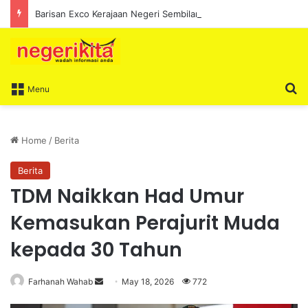
Barisan Exco Kerajaan Negeri Sembilan Yang Baharu Dijangka Angkat Sumpah Di Istana Seri Menanti Esok
S
Menu
Home
/
Berita
Berita
TDM Naikkan Had Umur
Kemasukan Perajurit Muda
kepada 30 Tahun
Farhanah Wahab
S
May 18, 2026
772
e