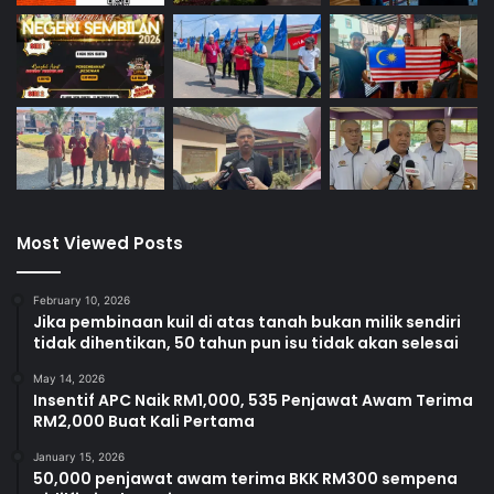
dimenangi Muhammad Adam Harris bin Rusli, 19, dari
Kuantan, Pahang.
Bagi kategori Kawad Terbaik, anugerah diberikan kepada
Muhammad Sufi bin Salim, 22, dari Kuala Terengganu,
Terengganu sementara Perajurit Muda Ketenteraan
Terbaik disandang Veiter Mark Pindah, 23, dari Kota
Kinabalu, Sabah.
Most Viewed Posts
Dalam usaha mempertingkatkan kebajikan dan kualiti
latihan, Tentera Darat memperuntukkan sekitar RM9.7 juta
February 10, 2026
bagi kerja senggaraan dan penambahbaikan fasiliti
Jika pembinaan kuil di atas tanah bukan milik sendiri
tidak dihentikan, 50 tahun pun isu tidak akan selesai
PUSASDA tahun ini.
May 14, 2026
Insentif APC Naik RM1,000, 535 Penjawat Awam Terima
Peruntukan itu termasuk projek rintis melengkapkan
RM2,000 Buat Kali Pertama
penginapan rekrut dengan perabot dan perkakasan siap
bina bagi memastikan kemudahan lebih selesa serta
January 15, 2026
50,000 penjawat awam terima BKK RM300 sempena
kondusif kepada pelatih.