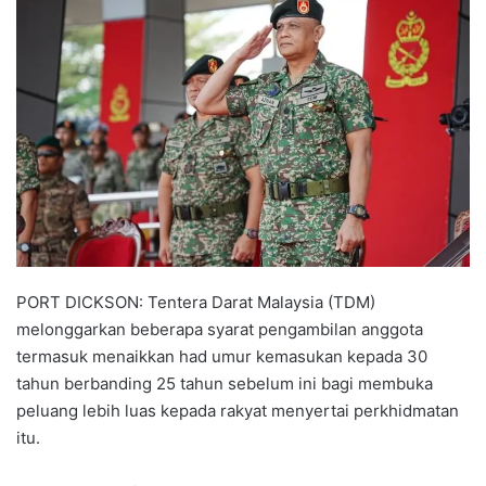
n
d
a
n
e
m
a
i
l
PORT DICKSON: Tentera Darat Malaysia (TDM)
melonggarkan beberapa syarat pengambilan anggota
termasuk menaikkan had umur kemasukan kepada 30
tahun berbanding 25 tahun sebelum ini bagi membuka
peluang lebih luas kepada rakyat menyertai perkhidmatan
itu.