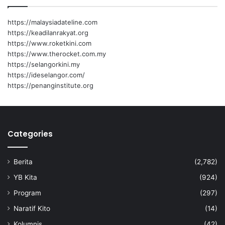
https://malaysiadateline.com
https://keadilanrakyat.org
https://www.roketkini.com
https://www.therocket.com.my
https://selangorkini.my
https://ideselangor.com/
https://penanginstitute.org
Categories
Berita
(2,782)
YB Kita
(924)
Program
(297)
Naratif Kito
(14)
Kolumnis
(42)