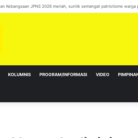
sebagai Exco satu amanah besar – Siow Kong Choon
KOLUMNIS
PROGRAM/INFORMASI
VIDEO
PIMPINA