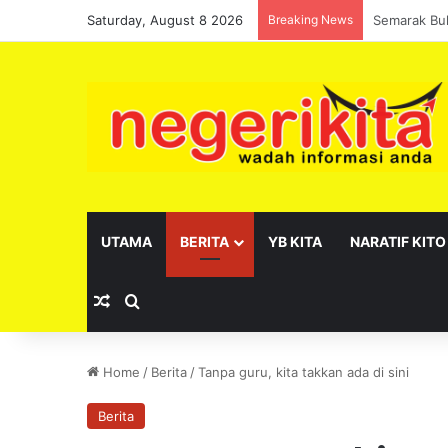
Saturday, August 8 2026
Breaking News
Pelantikan 
UTAMA
BERITA
YB KITA
NARATIF KITO
Random Article
Search for
Home
/
Berita
/
Tanpa guru, kita takkan ada di sini
Berita