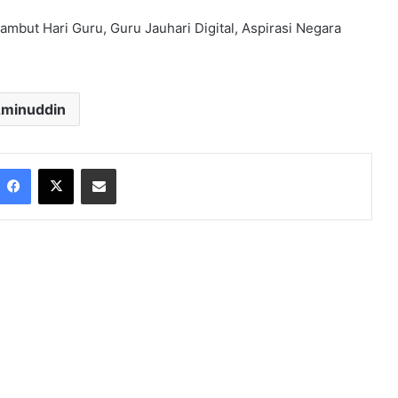
mbut Hari Guru, Guru Jauhari Digital, Aspirasi Negara
minuddin
Facebook
X
Share via Email