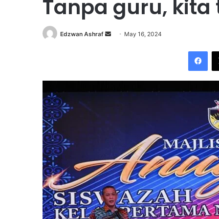
Tanpa guru, kita 
Edzwan Ashraf
S
May 16, 2024
e
Facebook
n
d
a
n
e
m
a
i
l