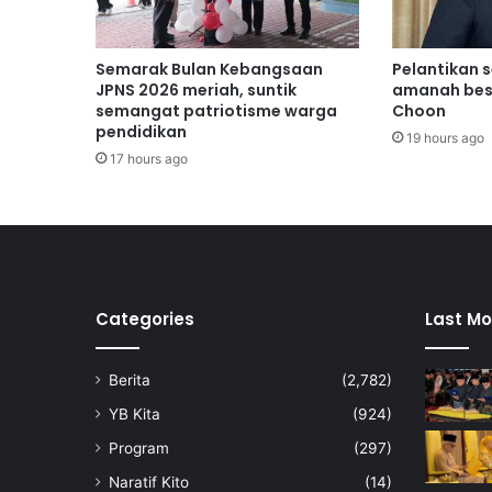
u
m
p
Semarak Bulan Kebangsaan
Pelantikan 
a
JPNS 2026 meriah, suntik
amanah bes
H
semangat patriotisme warga
Choon
pendidikan
a
19 hours ago
m
17 hours ago
a
s
Categories
Last Mo
Berita
(2,782)
YB Kita
(924)
Program
(297)
Naratif Kito
(14)