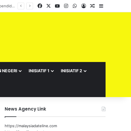
Facebook
X
YouTube
Instagram
WhatsApp
Log In
Random Article
Sidebar
N NEGERI
INISIATIF 1
INISIATIF 2
News Agency Link
https://malaysiadateline.com