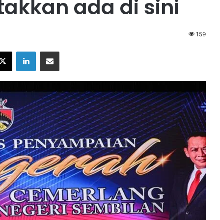
takkan ada di sini
159
X
LinkedIn
Share via Email