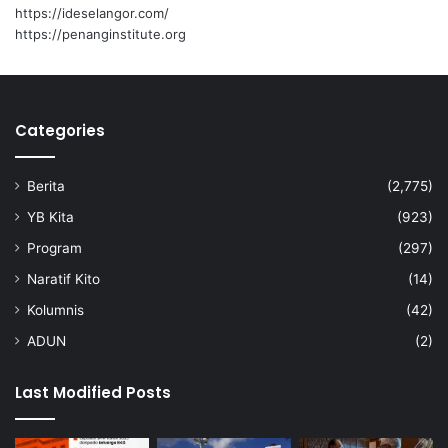
s
https://ideselangor.com/
https://penanginstitute.org
Categories
Berita
(2,775)
YB Kita
(923)
Program
(297)
Naratif Kito
(14)
Kolumnis
(42)
ADUN
(2)
Last Modified Posts