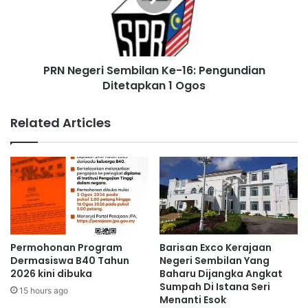
e
g
m
e
b
r
i
i
l
PRN Negeri Sembilan Ke-16: Pengundian
S
a
Ditetapkan 1 Ogos
e
n
m
W
b
Related Articles
a
i
j
l
i
a
b
n
B
K
a
e
n
-
Nancy Shukri
g
1
k
6
Permohonan Program
Barisan Exco Kerajaan
i
:
Dermasiswa B40 Tahun
Negeri Sembilan Yang
t
P
2026 kini dibuka
Baharu Dijangka Angkat
D
Sumpah Di Istana Seri
e
15 hours ago
Menanti Esok
e
n