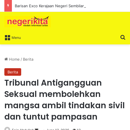
Barisan Exco Kerajaan Negeri Sembilan Yang Baharu Dijangka Angkat Sumpah Di Istana Seri Menanti Esok
S
Menu
Home
/
Berita
Berita
Tribunal Antigangguan
Seksual membolehkan
mangsa ambil tindakan sivil
dan tuntut pampasan