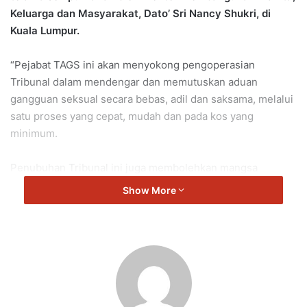
Keluarga dan Masyarakat, Dato’ Sri Nancy Shukri, di
Kuala Lumpur.
“Pejabat TAGS ini akan menyokong pengoperasian
Tribunal dalam mendengar dan memutuskan aduan
gangguan seksual secara bebas, adil dan saksama, melalui
satu proses yang cepat, mudah dan pada kos yang
minimum.
Penubuhan Tribunal ini juga membolehkan mangsa
mengambil tindakan sivil dan menuntut pampasan atau
Show More
ganti rugi daripada pelaku,” jelas Nancy.
Dalam majlis yang sama, sistem e-TAGS turut dilancarkan
bagi membantu memudahkan dan mempercepat proses
pemfailan, pengurusan, pendengaran, pengesahan
keputusan/award serta penyimpanan rekod aduan secara
digital dan tanpa kertas.