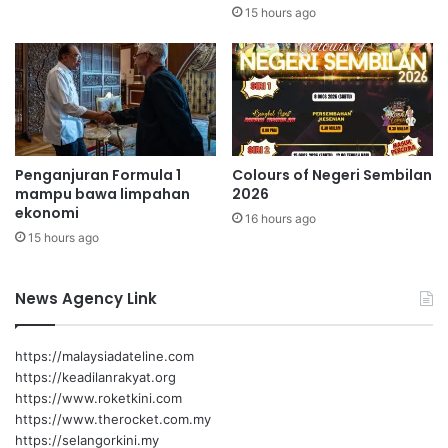
n
g
15 hours ago
g
u
a
n
n
d
C
i
a
a
r
n
a
D
Penganjuran Formula 1
Colours of Negeri Sembilan
S
i
mampu bawa limpahan
2026
e
t
ekonomi
n
16 hours ago
e
15 hours ago
d
t
i
a
r
p
News Agency Link
i
k
a
n
https://malaysiadateline.com
1
https://keadilanrakyat.org
O
https://www.roketkini.com
g
https://www.therocket.com.my
o
https://selangorkini.my