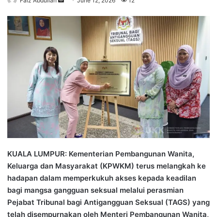
Faiz Abdullah
S
June 12, 2026
12
e
n
d
a
n
e
m
a
i
l
KUALA LUMPUR: Kementerian Pembangunan Wanita,
Keluarga dan Masyarakat (KPWKM) terus melangkah ke
hadapan dalam memperkukuh akses kepada keadilan
bagi mangsa gangguan seksual melalui perasmian
Pejabat Tribunal bagi Antigangguan Seksual (TAGS) yang
telah disempurnakan oleh Menteri Pembangunan Wanita,