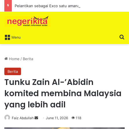
Pelantikan sebagai Exco satu amanah besar – Siow Kong Choon
S
Menu
Home
/
Berita
Berita
Tunku Zain Al-’Abidin
komited membina Malaysia
yang lebih adil
Faiz Abdullah
S
June 11, 2026
118
e