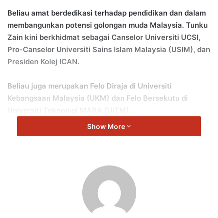
Beliau amat berdedikasi terhadap pendidikan dan dalam
membangunkan potensi golongan muda Malaysia. Tunku
Zain kini berkhidmat sebagai Canselor Universiti UCSI,
Pro-Canselor Universiti Sains Islam Malaysia (USIM), dan
Presiden Kolej ICAN.
Beliau juga merupakan Felo Diraja di Universiti
Kebangsaan Malaysia (UKM) dan Felo Bersekutu di
Universiti Teknologi MARA (UiTM).
Show More
Sebagai Pemegang Amanah Yayasan Jeffrey Cheah dan
Penaung Program Seni dan Kebudayaan Sekolah-Sekolah
Negeri Sembilan, beliau secara aktif memperjuangkan
akses yang lebih luas kepada pendidikan berkualiti,
pembelajaran holistik, dan pembentukan pemimpin masa
depan yang seimbang.