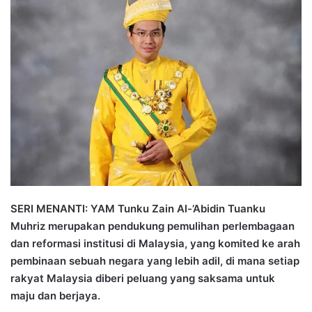
n
d
a
n
e
m
a
i
l
SERI MENANTI: YAM Tunku Zain Al-’Abidin Tuanku
Muhriz merupakan pendukung pemulihan perlembagaan
dan reformasi institusi di Malaysia, yang komited ke arah
pembinaan sebuah negara yang lebih adil, di mana setiap
rakyat Malaysia diberi peluang yang saksama untuk
maju dan berjaya.