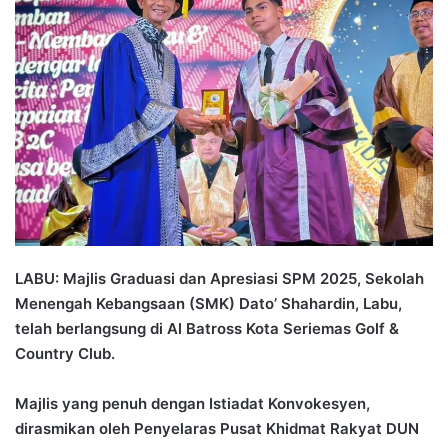
n
d
a
n
e
m
a
i
l
LABU: Majlis Graduasi dan Apresiasi SPM 2025, Sekolah
Menengah Kebangsaan (SMK) Dato’ Shahardin, Labu,
telah berlangsung di Al Batross Kota Seriemas Golf &
Country Club.
Majlis yang penuh dengan Istiadat Konvokesyen,
dirasmikan oleh Penyelaras Pusat Khidmat Rakyat DUN