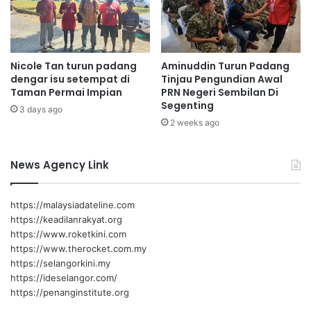
a
t
n
i
h
D
a
i
Nicole Tan turun padang
Aminuddin Turun Padang
r
r
dengar isu setempat di
Tinjau Pengundian Awal
u
i
Taman Permai Impian
PRN Negeri Sembilan Di
m
B
Segenting
k
3 days ago
a
2 weeks ago
a
n
n
g
n
s
News Agency Link
a
a
m
a
https://malaysiadateline.com
U
https://keadilanrakyat.org
S
https://www.roketkini.com
I
https://www.therocket.com.my
M
https://selangorkini.my
d
https://ideselangor.com/
a
https://penanginstitute.org
l