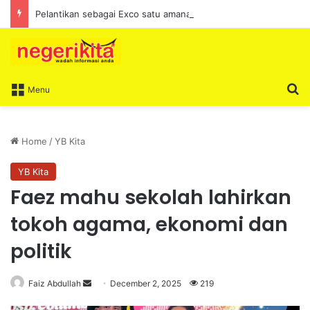
Pelantikan sebagai Exco satu amanah besar – Siow Kong Choon
S
Menu
Home
/
YB Kita
YB Kita
Faez mahu sekolah lahirkan
tokoh agama, ekonomi dan
politik
Faiz Abdullah
S
December 2, 2025
219
e