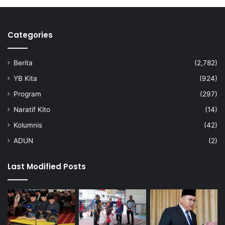
a
m
d
u
Categories
n
i
Berita
(2,782)
a
o
YB Kita
(924)
l
Program
(297)
a
h
Naratif Kito
(14)
r
Kolumnis
(42)
a
g
ADUN
(2)
a
Last Modified Posts