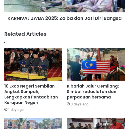
n
L
v
Z
o
KARNIVAL ZA’BA 2025: Za’ba dan Jati Diri Bangsa
A
k
’
e
B
Related Articles
s
A
y
2
e
0
n
2
Labu
Faez
'
5
:
:
S
Z
h
a
a
’
10 Exco Negeri Sembilan
Kibarlah Jalur Gemilang:
h
b
Angkat Sumpah,
Simbol kedaulatan dan
r
a
Lengkapkan Pentadbiran
perpaduan bersama
i
Kerajaan Negeri
d
3 days ago
l
a
1 day ago
A
n
i
J
m
a