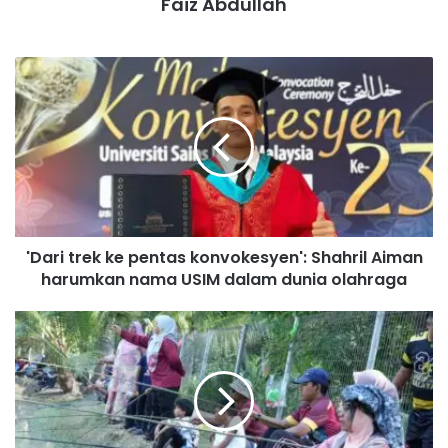
Faiz Abdullah
'
D
a
r
i
t
r
e
k
'Dari trek ke pentas konvokesyen': Shahril Aiman
k
harumkan nama USIM dalam dunia olahraga
e
p
e
K
n
A
t
R
a
N
s
I
k
V
o
A