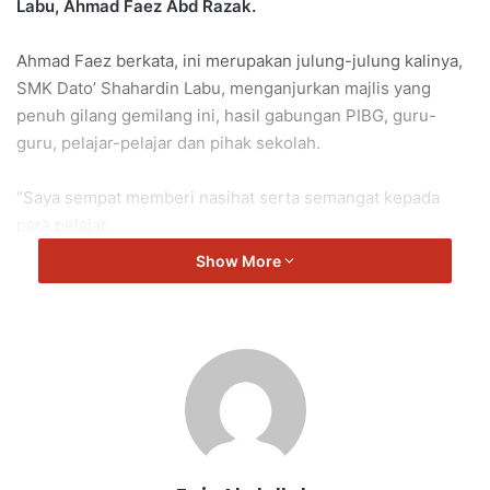
Labu, Ahmad Faez Abd Razak.
Ahmad Faez berkata, ini merupakan julung-julung kalinya,
SMK Dato’ Shahardin Labu, menganjurkan majlis yang
penuh gilang gemilang ini, hasil gabungan PIBG, guru-
guru, pelajar-pelajar dan pihak sekolah.
“Saya sempat memberi nasihat serta semangat kepada
para pelajar.
Show More
“Tahniah kepada para pelajar yang berjaya dalam pelajaran
serta guru-guru dan ibu bapa yang menjadi tonggak utama
kejayaan anak-anak mereka.
“Semoga SMK Dato’ Shahardin terus gemilang dalam
mencapai kejayaan anak bangsa serta berjaya melahirkan
tokoh-tokoh negara dalam bidang agama, ekonomi serta
politik yang lebih gemilang,” kata Ahmad Faez.