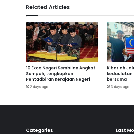
b
Related Articles
i
l
a
n
J
a
l
i
n
K
10 Exco Negeri Sembilan Angkat
Kibarlah Jal
e
Sumpah, Lengkapkan
kedaulatan
r
Pentadbiran Kerajaan Negeri
bersama
j
2 days ago
3 days ago
a
s
a
m
a
S
t
Categories
Last Mo