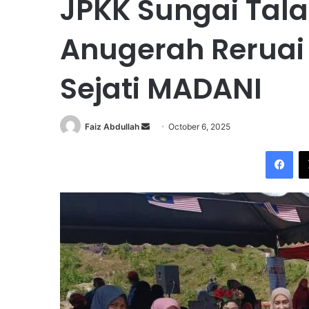
JPKK Sungai Tal
Anugerah Reruai
Sejati MADANI
Faiz Abdullah
S
October 6, 2025
e
Facebook
n
d
a
n
e
m
a
i
l