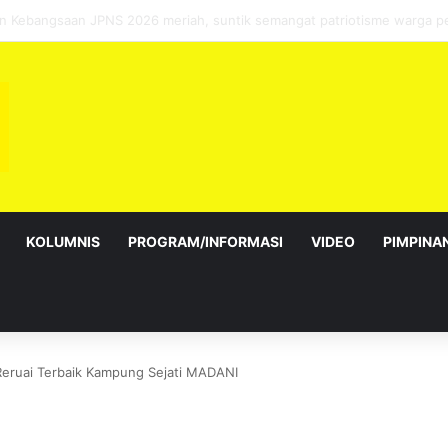
ebagai Exco satu amanah besar – Siow Kong Choon
KOLUMNIS
PROGRAM/INFORMASI
VIDEO
PIMPINA
eruai Terbaik Kampung Sejati MADANI