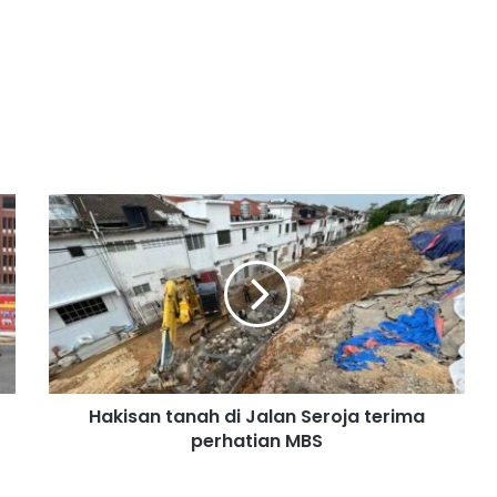
H
a
k
i
s
a
n
t
a
Hakisan tanah di Jalan Seroja terima
n
perhatian MBS
a
h
d