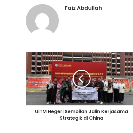
Faiz Abdullah
U
i
T
M
N
e
g
e
r
UiTM Negeri Sembilan Jalin Kerjasama
i
Strategik di China
S
e
m