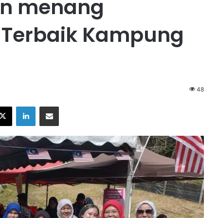
an menang
 Terbaik Kampung
48
X
LinkedIn
Share via Email