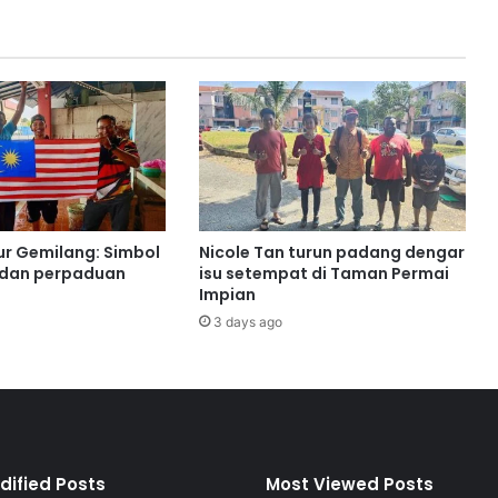
i
J
a
l
a
n
S
e
r
o
j
ur Gemilang: Simbol
Nicole Tan turun padang dengar
a
 dan perpaduan
isu setempat di Taman Permai
t
Impian
e
3 days ago
r
i
m
a
p
e
r
dified Posts
Most Viewed Posts