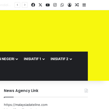
Facebook
X
YouTube
Instagram
WhatsApp
Log In
Random Article
Sidebar
N NEGERI
INISIATIF 1
INISIATIF 2
News Agency Link
https://malaysiadateline.com