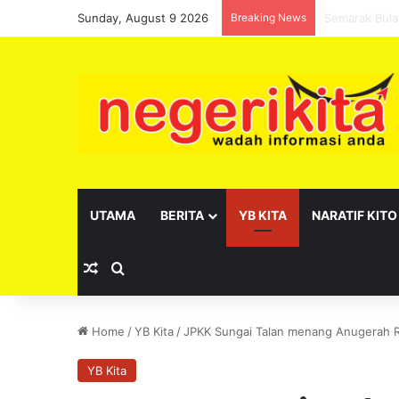
Sunday, August 9 2026
Breaking News
Pelantikan s
UTAMA
BERITA
YB KITA
NARATIF KITO
Random Article
Search for
Home
/
YB Kita
/
JPKK Sungai Talan menang Anugerah R
YB Kita