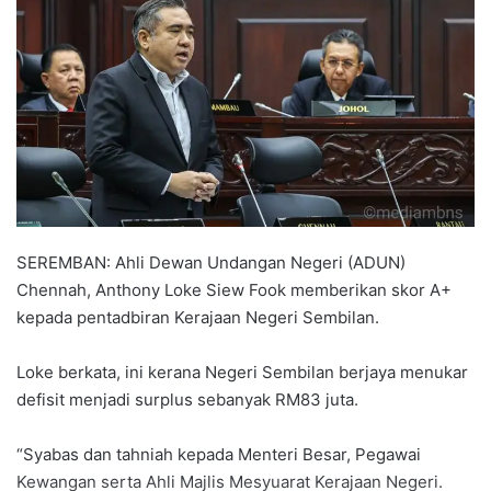
a
n
e
m
a
i
l
SEREMBAN: Ahli Dewan Undangan Negeri (ADUN)
Chennah, Anthony Loke Siew Fook memberikan skor A+
kepada pentadbiran Kerajaan Negeri Sembilan.
Loke berkata, ini kerana Negeri Sembilan berjaya menukar
defisit menjadi surplus sebanyak RM83 juta.
“Syabas dan tahniah kepada Menteri Besar, Pegawai
Kewangan serta Ahli Majlis Mesyuarat Kerajaan Negeri.