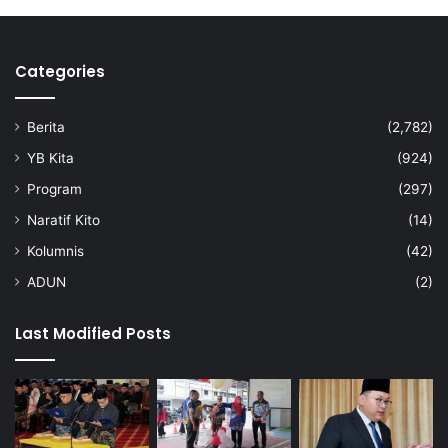
n
r
a
Categories
k
y
a
Berita
(2,782)
t
YB Kita
(924)
Program
(297)
Naratif Kito
(14)
Kolumnis
(42)
ADUN
(2)
Last Modified Posts