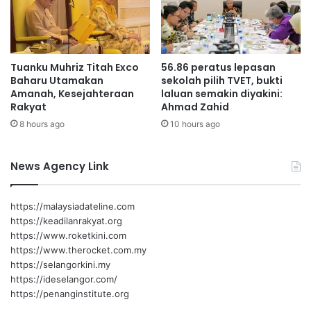
n
5
N
j
e
u
g
t
Tuanku Muhriz Titah Exco
56.86 peratus lepasan
e
a
Baharu Utamakan
sekolah pilih TVET, bukti
r
d
Amanah, Kesejahteraan
laluan semakin diyakini:
i
e
Rakyat
Ahmad Zahid
S
m
8 hours ago
10 hours ago
e
i
m
k
b
e
News Agency Link
i
s
l
e
a
j
https://malaysiadateline.com
n
a
https://keadilanrakyat.org
h
https://www.roketkini.com
t
https://www.therocket.com.my
e
https://selangorkini.my
r
https://ideselangor.com/
a
https://penanginstitute.org
a