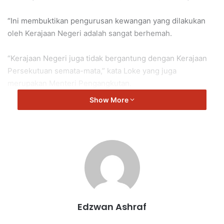
“Ini membuktikan pengurusan kewangan yang dilakukan
oleh Kerajaan Negeri adalah sangat berhemah.
“Kerajaan Negeri juga tidak bergantung dengan Kerajaan
Persekutuan semata-mata,” kata Loke yang juga
merupakan Menteri Pengangkutan.
Show More
Loke turut tabah bahawa, pencapaian ini adalah satu
parameter yang penting dalam mentadbir Kerajaan Negeri.
“Namun begitu, saya berharap agar lebihan RM83 juta itu
tidaklah disimpan semuanya.
“Sebaliknya, gunakan untuk menambah peruntukan bagi
kesejahteraan rakyat,” ujar beliau.
Edzwan Ashraf