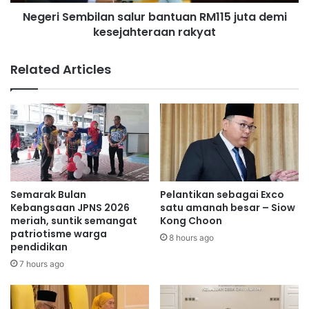
m
a
Negeri Sembilan salur bantuan RM115 juta demi
b
k
kesejahteraan rakyat
i
b
l
a
a
Related Articles
y
n
a
s
r
a
p
l
i
u
n
r
j
b
a
a
m
n
Semarak Bulan
Pelantikan sebagai Exco
a
t
Kebangsaan JPNS 2026
satu amanah besar – Siow
n
u
meriah, suntik semangat
Kong Choon
Y
patriotisme warga
a
8 hours ago
pendidikan
a
n
y
R
7 hours ago
a
M
s
1
a
1