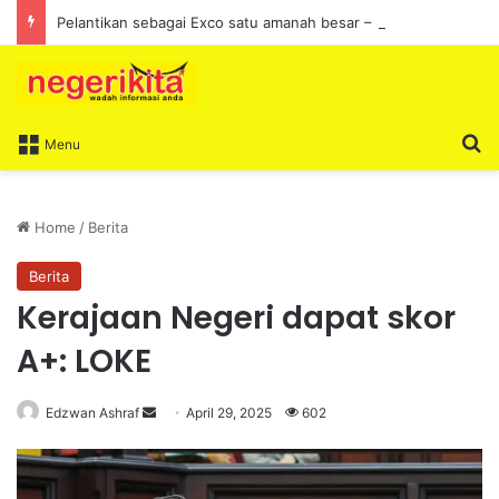
Pelantikan sebagai Exco satu amanah besar – Siow Kong Choon
S
Menu
Home
/
Berita
Berita
Kerajaan Negeri dapat skor
A+: LOKE
Edzwan Ashraf
S
April 29, 2025
602
e
n
d