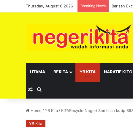
Thursday, August 6 2026
Breaking News
UTAMA
BERITA
YB KITA
NARATIF KITO
Random Article
Search for
Home
/
YB Kita
/
KITARecycle Negeri Sembilan kutip 893 
YB Kita