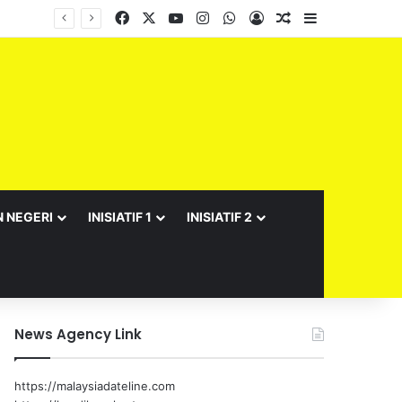
Facebook
X
YouTube
Instagram
WhatsApp
Log In
Random Article
Sidebar
Barisan Exco Kerajaan Negeri Sembilan Yang Baharu Dijangka Angkat Sumpah Di Istana Seri Menanti Esok
N NEGERI
INISIATIF 1
INISIATIF 2
News Agency Link
https://malaysiadateline.com