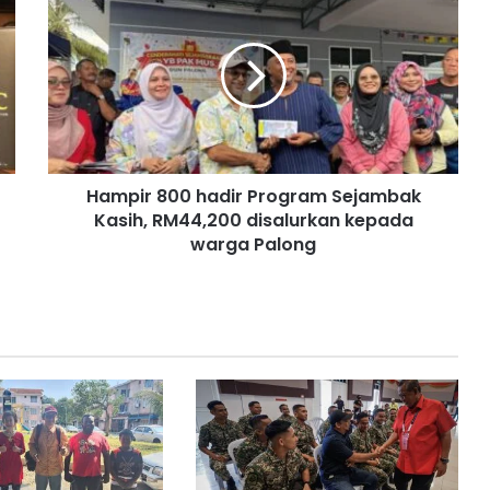
a
m
p
i
r
8
0
0
Hampir 800 hadir Program Sejambak
h
Kasih, RM44,200 disalurkan kepada
a
d
warga Palong
i
r
P
r
o
g
r
a
m
S