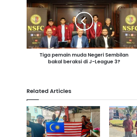
i
g
a
p
e
m
a
i
Tiga pemain muda Negeri Sembilan
n
bakal beraksi di J-League 3?
m
u
d
a
N
Related Articles
e
g
e
r
i
S
e