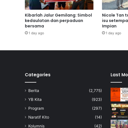
m
b
i
Kibarlah Jalur Gemilang: Simbol
Nicole Tan 
l
kedaulatan dan perpaduan
isu setempa
a
bersama
Impian
n
1 day ago
1 day ago
b
a
k
a
l
b
e
Categories
Last Mo
r
a
Berita
(2,775)
k
s
YB Kita
(923)
i
Program
(297)
d
i
Naratif Kito
(14)
J
Kolumnis
(42)
-