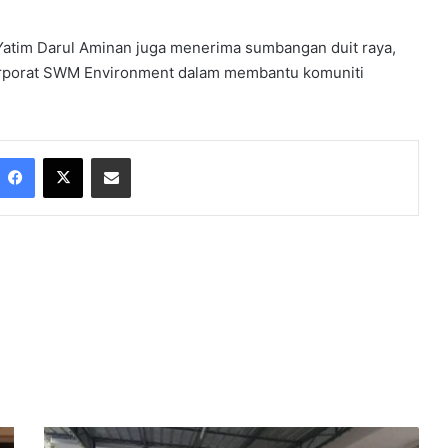
Yatim Darul Aminan juga menerima sumbangan duit raya,
rporat SWM Environment dalam membantu komuniti
Facebook
X
Share via Email
H