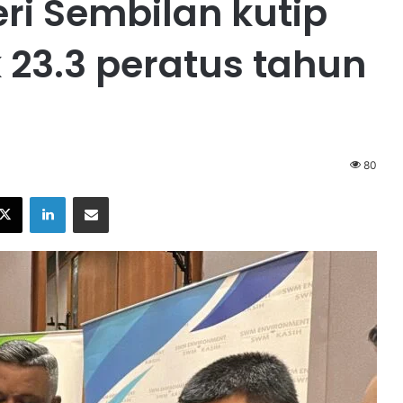
ri Sembilan kutip
k 23.3 peratus tahun
80
X
LinkedIn
Share via Email