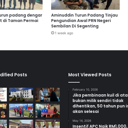
e
j
a
turun padang dengar
Aminuddin Turun Padang Tinjau
m
t di Taman Permai
Pengundian Awal PRN Negeri
b
Sembilan Di Segenting
a
1 week ago
k
K
a
s
i
h
,
dified Posts
Most Viewed Posts
R
M
February 10, 2026
4
Jika pembinaan kuil di at
4
bukan milik sendiri tidak
,
dihentikan, 50 tahun pun i
2
akan selesai
0
0
May 14, 2026
Insentif APC Naik RM1,000,
d