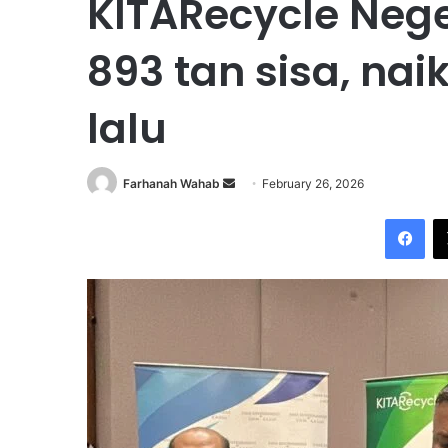
KITARecycle Nege
893 tan sisa, nai
lalu
Farhanah Wahab
S
February 26, 2026
e
Facebook
n
d
a
n
e
m
a
i
l