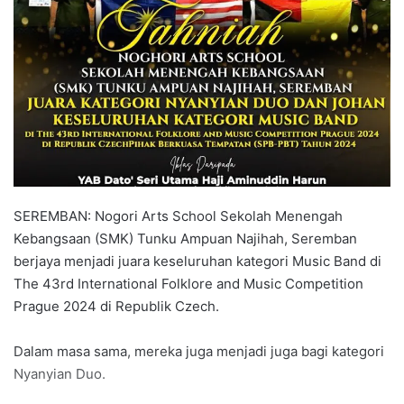
a
n
e
m
a
i
l
SEREMBAN: Nogori Arts School Sekolah Menengah
Kebangsaan (SMK) Tunku Ampuan Najihah, Seremban
berjaya menjadi juara keseluruhan kategori Music Band di
The 43rd International Folklore and Music Competition
Prague 2024 di Republik Czech.
Dalam masa sama, mereka juga menjadi juga bagi kategori
Nyanyian Duo.