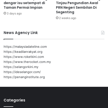
dengar isu setempat di
Tinjau Pengundian Awal
P
f
Taman Permai Impian
PRN Negeri Sembilan Di
B
i
Segenting
T
3 days ago
z
2 weeks ago
N
e
g
News Agency Link
e
r
i
https://malaysiadateline.com
S
https://keadilanrakyat.org
e
https://www.roketkini.com
m
https://www.therocket.com.my
b
https://selangorkini.my
i
https://ideselangor.com/
l
https://penanginstitute.org
a
n
Categories