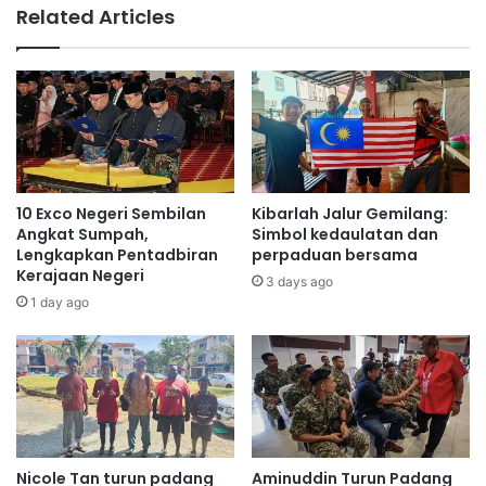
a
Related Articles
n
s
a
t
k
-
a
T
n
r
s
a
e
c
t
k
i
S
10 Exco Negeri Sembilan
Kibarlah Jalur Gemilang:
a
P
Angkat Sumpah,
Simbol kedaulatan dan
p
M
Lengkapkan Pentadbiran
perpaduan bersama
m
Kerajaan Negeri
l
3 days ago
i
e
1 day ago
n
p
g
a
g
s
u
a
o
n
l
t
e
a
Nicole Tan turun padang
Aminuddin Turun Padang
h
h