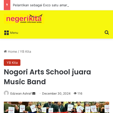
Pelantikan sebagai Exco satu amanah besar – Siow Kong Choon
S
Menu
Home
/
YB Kita
YB Kita
Nogori Arts School juara
Music Band
Edzwan Ashraf
S
December 30, 2024
116
e
n
d