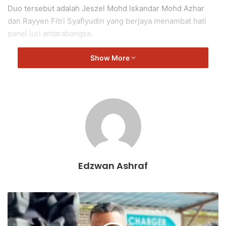
Duo tersebut adalah Jeszel Mohd Iskandar Mohd Azhar
dan Rayyen Fitri Syafiyudin yang berjaya menambat hati
panel juri antarabangsa.
Show More
Edzwan Ashraf
G
o
t