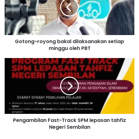
o
n
g
-
r
o
Gotong-royong bakal dilaksanakan setiap
y
minggu oleh PBT
o
n
g
P
b
e
a
n
k
g
a
a
l
m
d
b
i
i
l
l
a
Pengambilan Fast-Track SPM lepasan tahfiz
a
k
Negeri Sembilan
n
s
F
a