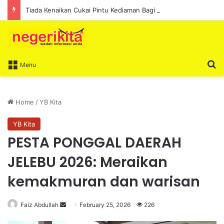
Tiada Kenaikan Cukai Pintu Kediaman Bagi Lima Tahun Akan Datang – Ismail Lasim
S
Menu
Home
/
YB Kita
YB Kita
PESTA PONGGAL DAERAH
JELEBU 2026: Meraikan
kemakmuran dan warisan
Faiz Abdullah
S
February 25, 2026
226
e