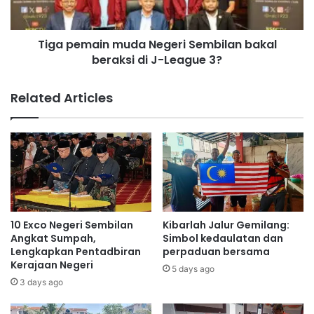
a
a
p
i
J
Tiga pemain muda Negeri Sembilan bakal
n
u
beraksi di J-League 3?
m
n
u
2
d
Related Articles
0
a
2
N
6
e
d
g
e
e
n
r
g
i
a
S
n
e
10 Exco Negeri Sembilan
Kibarlah Jalur Gemilang:
k
m
Angkat Sumpah,
Simbol kedaulatan dan
o
b
Lengkapkan Pentadbiran
perpaduan bersama
s
Kerajaan Negeri
i
5 days ago
R
l
3 days ago
M
a
2
n