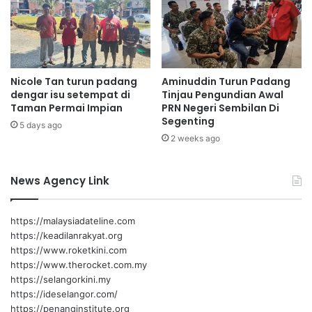
1
b
j
a
u
k
t
a
a
l
Nicole Tan turun padang
Aminuddin Turun Padang
b
dengar isu setempat di
Tinjau Pengundian Awal
e
Taman Permai Impian
PRN Negeri Sembilan Di
r
Segenting
5 days ago
a
2 weeks ago
k
s
i
News Agency Link
d
i
J
https://malaysiadateline.com
-
https://keadilanrakyat.org
L
https://www.roketkini.com
e
https://www.therocket.com.my
a
https://selangorkini.my
g
https://ideselangor.com/
u
https://penanginstitute.org