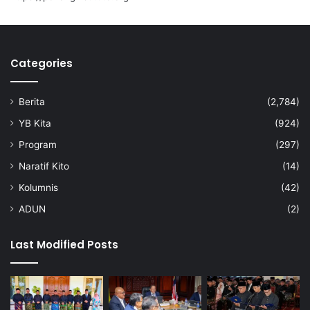
e
3
?
Categories
Berita
(2,784)
YB Kita
(924)
Program
(297)
Naratif Kito
(14)
Kolumnis
(42)
ADUN
(2)
Last Modified Posts