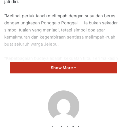
jati diri.
“Melihat periuk tanah melimpah dengan susu dan beras
dengan ungkapan Ponggalo Ponggal — ia bukan sekadar
simbol tuaian yang menjadi, tetapi simbol doa agar
kemakmuran dan kegembiraan sentiasa melimpah-ruah
buat seluruh warga Jelebu.
“Kepelbagaian budaya adalah kekuatan kita. Terima kasih
kepada komuniti India Jelebu yang terus menghidupkan
Show More
tradisi ini dengan penuh warna-warni.
“Semoga tahun 2026 ini membawa sinar baru buat kita
semua,” kata Jalaluddin.
Jelebu
Jalaluddin