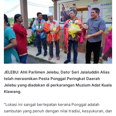
n
d
a
n
e
m
a
i
l
JELEBU: Ahli Parlimen Jelebu, Dato’ Seri Jalaluddin Alias
telah merasmikan Pesta Ponggal Peringkat Daerah
Jelebu yang diadakan di perkarangan Muzium Adat Kuala
Klawang.
“Lokasi ini sangat bertepatan kerana Ponggal adalah
sambutan yang penuh dengan nilai tradisi, kesyukuran, dan