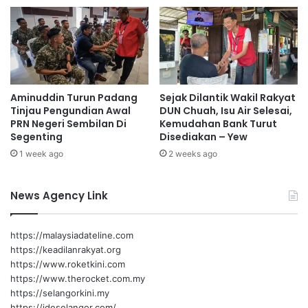
s
t
a
e
n
r
A
u
d
s
a
d
t
i
Aminuddin Turun Padang
Sejak Dilantik Wakil Rakyat
d
Tinjau Pengundian Awal
DUN Chuah, Isu Air Selesai,
p
PRN Negeri Sembilan Di
Kemudahan Bank Turut
a
e
Segenting
Disediakan – Yew
n
r
B
k
1 week ago
2 weeks ago
u
u
d
k
News Agency Link
a
u
y
h
a
m
https://malaysiadateline.com
N
e
https://keadilanrakyat.org
e
l
https://www.roketkini.com
g
a
https://www.therocket.com.my
e
l
https://selangorkini.my
r
u
https://ideselangor.com/