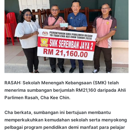
n
d
a
n
e
m
a
i
l
RASAH: Sekolah Menengah Kebangsaan (SMK) telah
menerima sumbangan berjumlah RM21,160 daripada Ahli
Parlimen Rasah, Cha Kee Chin.
Cha berkata, sumbangan ini bertujuan membantu
memperkukuhkan kemudahan sekolah serta menyokong
pelbagai program pendidikan demi manfaat para pelajar