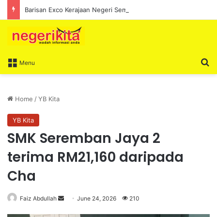
Barisan Exco Kerajaan Negeri Sembilan Yang Baharu Dijangka Angkat Sumpah Di Istana Seri Menanti Esok
S
Menu
Home
/
YB Kita
YB Kita
SMK Seremban Jaya 2
terima RM21,160 daripada
Cha
Faiz Abdullah
S
June 24, 2026
210
e