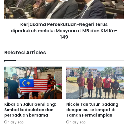
P
a
e
m
n
a
g
Kerjasama Persekutuan-Negeri terus
P
Rasah
Cha
u
diperkukuh melalui Mesyuarat MB dan KM Ke-
e
n
r
149
j
s
u
e
Related Articles
n
k
g
u
,
t
A
u
n
a
g
n
k
-
a
N
t
e
Kibarlah Jalur Gemilang:
Nicole Tan turun padang
W
g
Simbol kedaulatan dan
dengar isu setempat di
a
e
perpaduan bersama
Taman Permai Impian
r
r
1 day ago
1 day ago
i
i