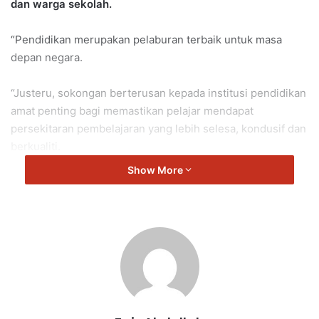
dan warga sekolah.
“Pendidikan merupakan pelaburan terbaik untuk masa
depan negara.
“Justeru, sokongan berterusan kepada institusi pendidikan
amat penting bagi memastikan pelajar mendapat
persekitaran pembelajaran yang lebih selesa, kondusif dan
berkualiti.
Show More
“Semoga sumbangan ini dapat dimanfaatkan sebaiknya dan
menjadi pemangkin kepada kecemerlangan akademik serta
pembangunan sahsiah pelajar SMK Seremban Jaya 2.
“Bersama memperkasakan pendidikan demi masa depan
generasi muda,” kata Gunasekaren.
Turut hadir, Setiausaha Wanita DAP Negeri Sembilan,