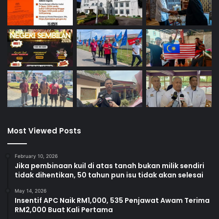
e
9
l
a
w
a
t
M
a
l
a
y
s
Most Viewed Posts
i
a
February 10, 2026
Jika pembinaan kuil di atas tanah bukan milik sendiri
tidak dihentikan, 50 tahun pun isu tidak akan selesai
May 14, 2026
Insentif APC Naik RM1,000, 535 Penjawat Awam Terima
RM2,000 Buat Kali Pertama