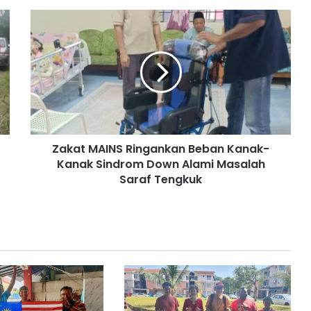
Z
a
k
a
t
M
A
I
N
Zakat MAINS Ringankan Beban Kanak-
S
Kanak Sindrom Down Alami Masalah
R
i
Saraf Tengkuk
n
g
a
n
k
a
n
B
e