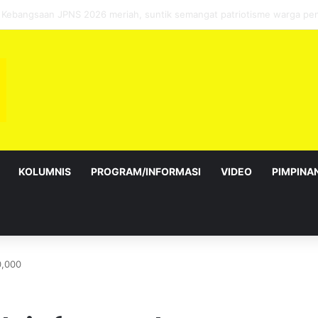
bagai Exco satu amanah besar – Siow Kong Choon
KOLUMNIS
PROGRAM/INFORMASI
VIDEO
PIMPINA
0,000