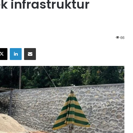
ek infrastruktur
66
X
LinkedIn
Share via Email