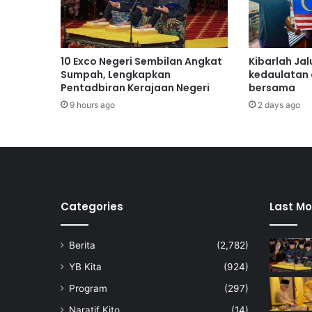
p
u
s
a
10 Exco Negeri Sembilan Angkat
Kibarlah Jal
n
Sumpah, Lengkapkan
kedaulatan
h
Pentadbiran Kerajaan Negeri
bersama
a
9 hours ago
2 days ago
r
a
m
d
i
s
i
Categories
Last Mo
a
s
Berita
(2,782)
a
t
YB Kita
(924)
Program
(297)
Naratif Kito
(14)