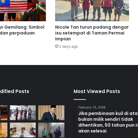
b
a
n
K
ur Gemilang: Simbol
Nicole Tan turun padang dengar
a
 dan perpaduan
isu setempat di Taman Permai
n
Impian
a
2 days ago
k
-
K
a
n
a
k
dified Posts
Most Viewed Posts
S
i
February 10, 2026
n
Jika pembinaan kuil di at
d
bukan milik sendiri tidak
r
dihentikan, 50 tahun pun i
o
akan selesai
m