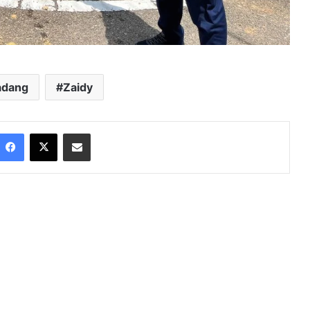
adang
Zaidy
Facebook
X
Share via Email