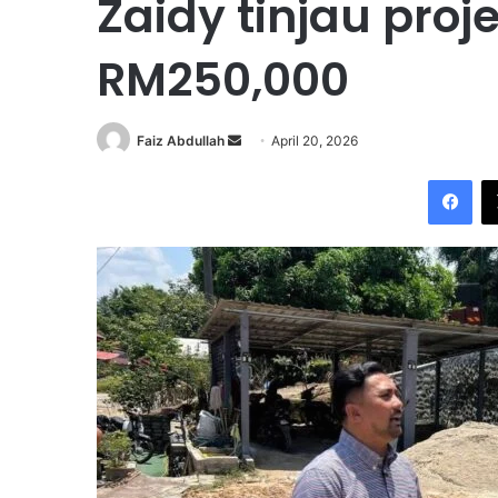
Zaidy tinjau proj
RM250,000
Faiz Abdullah
S
April 20, 2026
e
Facebook
n
d
a
n
e
m
a
i
l