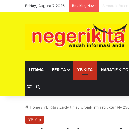
Friday, August 7 2026
Breaking News
Pelantikan se
UTAMA
BERITA
YB KITA
NARATIF KITO
Random Article
Search for
Home
/
YB Kita
/
Zaidy tinjau projek infrastruktur RM25
YB Kita