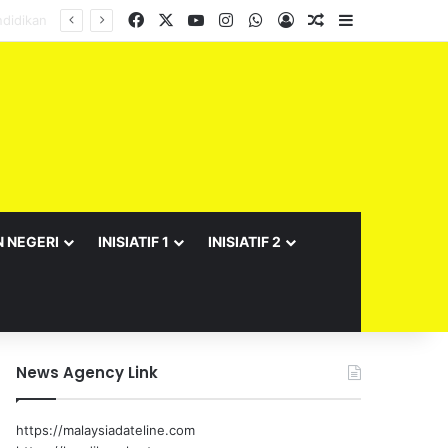
Facebook
X
YouTube
Instagram
WhatsApp
Log In
Random Article
Sidebar
N NEGERI
INISIATIF 1
INISIATIF 2
News Agency Link
https://malaysiadateline.com