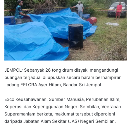
a
n
e
m
a
i
l
JEMPOL: Sebanyak 26 tong drum disyaki mengandungi
buangan terjadual dilupuskan secara haram berhampiran
Ladang FELCRA Ayer Hitam, Bandar Sri Jempol.
Exco Keusahawanan, Sumber Manusia, Perubahan Iklim,
Koperasi dan Kepenggunaan Negeri Sembilan, Veerapan
Superamaniam berkata, maklumat tersebut diperolehi
daripada Jabatan Alam Sekitar (JAS) Negeri Sembilan.