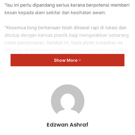
“Isu ini perlu dipandang serius kerana berpotensi memberi
kesan kepada alam sekitar dan kesihatan awam.
“Kesemua tong berkenaan telah dikawal rapi di lokasi dan
ditutup dengan kanvas plastik bagi mengelakkan sebarang
risiko pencemaran. Setakat ini, tiada aliran tumpahan ke
kawasan air berhampiran dan lokasi juga berada jauh dari
sungai.
Show More
“Persampelan telah dilakukan dan bahan yang ditemui akan
dihantar ke Jabatan Kimia untuk analisis lanjut, manakala
siasatan bagi mengesan pihak bertanggungjawab serta
pemilik tanah sedang giat dijalankan.
“Tindakan tegas dikenakan terhadap mana-mana pihak
yang terlibat dalam aktiviti pelupusan haram tersebut
Edzwan Ashraf
kerana ia melanggar undang-undang dan boleh
mengancam keselamatan awam.