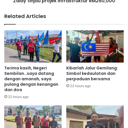
Zaidy tinjau projek infrastruktur RM250,000
a
K
u
a
p
Related Articles
m
r
p
o
u
j
n
e
g
k
K
i
u
n
a
f
l
r
Terima kasih, Negeri
Kibarlah Jalur Gemilang:
a
a
Sembilan…saya datang
Simbol kedaulatan dan
L
s
dengan amanah, saya
perpaduan bersama
pulang dengan kenangan
u
t
23 hours ago
dan doa
k
r
u
u
22 hours ago
t
k
t
u
r
R