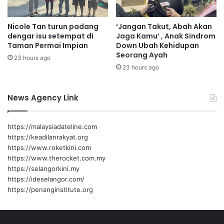
M
2
Nicole Tan turun padang
‘Jangan Takut, Abah Akan
5
dengar isu setempat di
Jaga Kamu’ , Anak Sindrom
0
Taman Permai Impian
Down Ubah Kehidupan
,
Seorang Ayah
23 hours ago
0
23 hours ago
0
0
News Agency Link
https://malaysiadateline.com
https://keadilanrakyat.org
https://www.roketkini.com
https://www.therocket.com.my
https://selangorkini.my
https://ideselangor.com/
https://penanginstitute.org