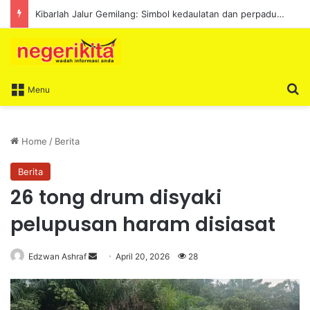
Kibarlah Jalur Gemilang: Simbol kedaulatan dan perpaduan bersama
S
Menu
Home
/
Berita
Berita
26 tong drum disyaki
pelupusan haram disiasat
Edzwan Ashraf
S
April 20, 2026
28
e
n
d