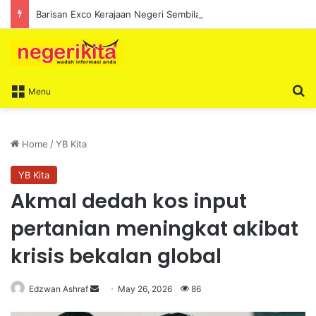
Barisan Exco Kerajaan Negeri Sembilan Yang Baharu Dijangka Angkat Sumpah Di Istana Seri Menanti Esok
S
Menu
Home
/
YB Kita
YB Kita
Akmal dedah kos input
pertanian meningkat akibat
krisis bekalan global
Edzwan Ashraf
S
May 26, 2026
86
e