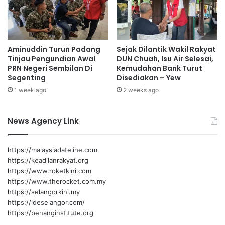
e
h
r
i
Akmal Nasir
s
r
i
p
a
Aminuddin Turun Padang
Sejak Dilantik Wakil Rakyat
e
Tinjau Pengundian Awal
DUN Chuah, Isu Air Selesai,
p
m
PRN Negeri Sembilan Di
Kemudahan Bank Turut
a
b
Segenting
Disediakan – Yew
n
a
A
1 week ago
2 weeks ago
h
i
a
d
r
News Agency Link
i
u
l
a
a
n
https://malaysiadateline.com
d
L
https://keadilanrakyat.org
h
P
https://www.roketkini.com
a
S
https://www.therocket.com.my
https://selangorkini.my
https://ideselangor.com/
https://penanginstitute.org