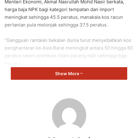
Menteri Ekonomi, Akmal Nasrullah Mohd Nasir berkata,
harga baja NPK bagi kategori tempatan dan import
meningkat sehingga 45.5 peratus, manakala kos racun
pertanian pula melonjak sehingga 37.5 peratus.
“Gangguan rantaian bekalan dunia turut menyebabkan kos
penghantaran ke Asia Barat meningkat antara 50 hingga 80
peratus selain premium risiko perang naik sehingga tiga
peratus.
Show More
“Kos operasi perladangan dan penggunaan jentera
meningkat antara 10 hingga 30 peratus termasuk kos
penanaman semula getah yang melonjak sehingga 55
peratus.
“Selain itu, kos pengeluaran oleokimia sawit juga
meningkat sehingga 30 peratus,” katanya ketika Taklimat
Krisis Bekalan Global.