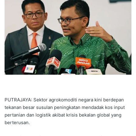
n
d
a
n
e
m
a
i
l
PUTRAJAYA: Sektor agrokomoditi negara kini berdepan
tekanan besar susulan peningkatan mendadak kos input
pertanian dan logistik akibat krisis bekalan global yang
berterusan.