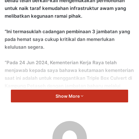
beliau telah berkali-kali mengemukakan permohonan
untuk naik taraf kemudahan infrastruktur awam yang
melibatkan kegunaan ramai pihak.
“Ini termasuklah cadangan pembinaan 3 jambatan yang
pada hemat saya cukup kritikal dan memerlukan
kelulusan segera.
“Pada 24 Jun 2024, Kementerian Kerja Raya telah
menjawab kepada saya bahawa keutamaan kementerian
saat ini adalah untuk menggantikan Triple Box Culvert di
Kampung Petaseh dengan jambatan baharu melalui
Rolling Plan 5 (RP 5) Rancangan Malaysia Ke-12 (RMKe-
Show More
12), dengan kos sebanyak RM7.0 juta.
“Manakala dua cadangan jambatan lagi (Simpang Gelami
dan Jalan Besar Pertang) masih dalam pertimbangan
pihak kementerian untuk Rolling Plan seterusnya.