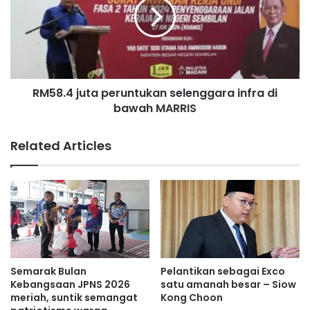
g
8
u
.
M
4
e
j
m
u
a
t
n
RM58.4 juta peruntukan selenggara infra di
a
d
bawah MARRIS
p
u
e
'
r
Related Articles
k
u
e
n
p
t
a
u
d
k
a
a
y
n
a
s
n
e
Semarak Bulan
Pelantikan sebagai Exco
g
l
Kebangsaan JPNS 2026
satu amanah besar – Siow
t
e
meriah, suntik semangat
Kong Choon
i
n