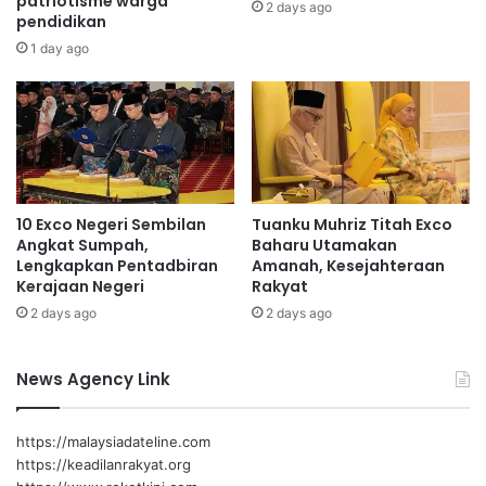
patriotisme warga
2 days ago
pendidikan
a
g
d
g
1 day ago
a
a
s
r
i
a
j
i
i
n
l
f
S
r
10 Exco Negeri Sembilan
Tuanku Muhriz Titah Exco
P
a
Angkat Sumpah,
Baharu Utamakan
M
d
Lengkapkan Pentadbiran
Amanah, Kesejahteraan
i
Kerajaan Negeri
Rakyat
b
2 days ago
2 days ago
a
w
a
News Agency Link
h
M
A
https://malaysiadateline.com
R
https://keadilanrakyat.org
R