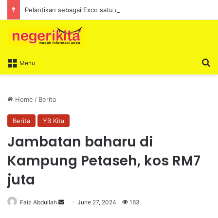
Pelantikan sebagai Exco satu amanah besar – Siow Kong Choon
S
Menu
Home
/
Berita
Berita
YB Kita
Jambatan baharu di
Kampung Petaseh, kos RM7
juta
Faiz Abdullah
S
June 27, 2024
163
e