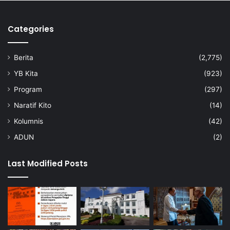
u
m
a
Categories
Berita
(2,775)
YB Kita
(923)
Program
(297)
Naratif Kito
(14)
Kolumnis
(42)
ADUN
(2)
Last Modified Posts