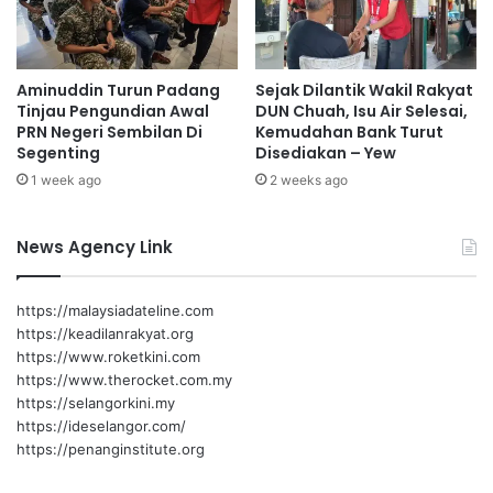
t
g
a
i
p
d
h
Aminuddin Turun Padang
Sejak Dilantik Wakil Rakyat
a
Tinjau Pengundian Awal
DUN Chuah, Isu Air Selesai,
a
p
PRN Negeri Sembilan Di
Kemudahan Bank Turut
a
Segenting
Disediakan – Yew
t
1 week ago
2 weeks ago
b
e
g
News Agency Link
s
e
k
https://malaysiadateline.com
o
https://keadilanrakyat.org
l
https://www.roketkini.com
a
https://www.therocket.com.my
h
https://selangorkini.my
p
https://ideselangor.com/
e
https://penanginstitute.org
r
c