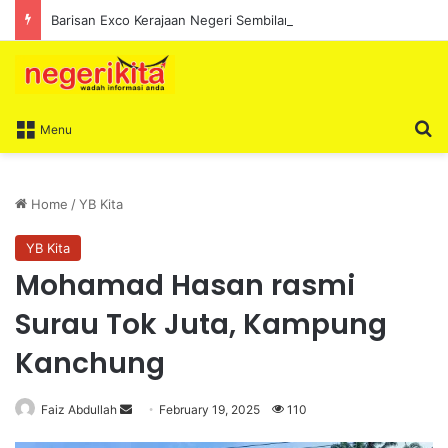
Barisan Exco Kerajaan Negeri Sembilan Yang Baharu Dijangka Angkat Sumpah Di Istana Seri Menanti Esok
S
Menu
Home
/
YB Kita
YB Kita
Mohamad Hasan rasmi
Surau Tok Juta, Kampung
Kanchung
Faiz Abdullah
S
February 19, 2025
110
e