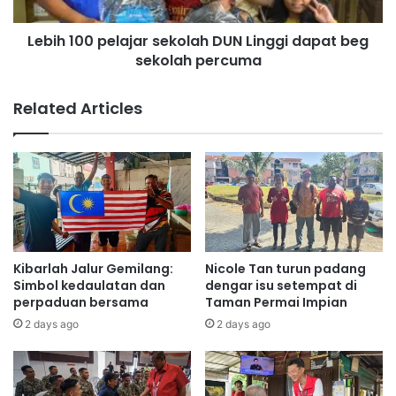
r
0
Rantau
Rembau
Mohamad Hasan
i
p
m
Lebih 100 pelajar sekolah DUN Linggi dapat beg
e
a
sekolah percuma
l
b
a
a
j
Related Articles
n
a
t
r
u
s
a
e
n
k
d
o
a
l
r
a
i
h
Kibarlah Jalur Gemilang:
Nicole Tan turun padang
p
D
Simbol kedaulatan dan
dengar isu setempat di
a
U
perpaduan bersama
Taman Permai Impian
d
N
2 days ago
2 days ago
a
L
M
i
u
n
s
g