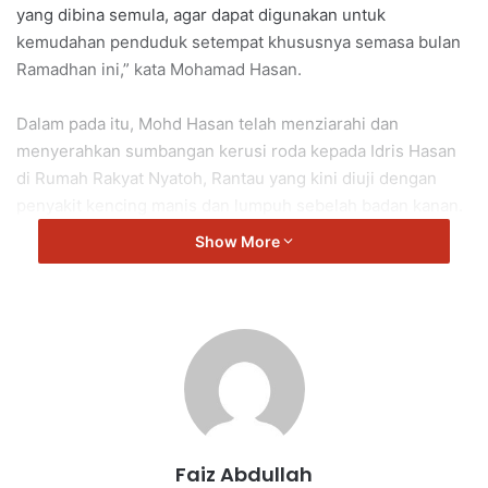
yang dibina semula, agar dapat digunakan untuk
kemudahan penduduk setempat khususnya semasa bulan
Ramadhan ini,” kata Mohamad Hasan.
Dalam pada itu, Mohd Hasan telah menziarahi dan
menyerahkan sumbangan kerusi roda kepada Idris Hasan
di Rumah Rakyat Nyatoh, Rantau yang kini diuji dengan
penyakit kencing manis dan lumpuh sebelah badan kanan.
Show More
“Saya berharap sumbangan kerusi roda ini membantu ahli
keluarga menguruskan pergerakan dan rutin harian
Saudara Idris.
“Saya mendoakan semoga beliau cepat sembuh, Insya
Allah,” ujar Mohamad Hasan yang juga Ahli Dewan
Undangan Negeri (ADUN) Rantau.
Faiz Abdullah