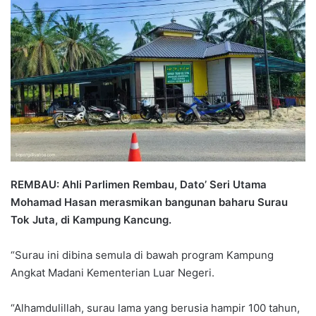
n
d
a
n
e
m
a
i
l
REMBAU: Ahli Parlimen Rembau, Dato’ Seri Utama
Mohamad Hasan merasmikan bangunan baharu Surau
Tok Juta, di Kampung Kancung.
“Surau ini dibina semula di bawah program Kampung
Angkat Madani Kementerian Luar Negeri.
“Alhamdulillah, surau lama yang berusia hampir 100 tahun,