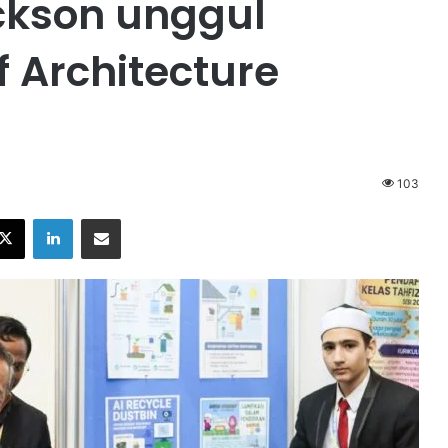
ickson unggul
f Architecture
103
X
LinkedIn
Share via Email