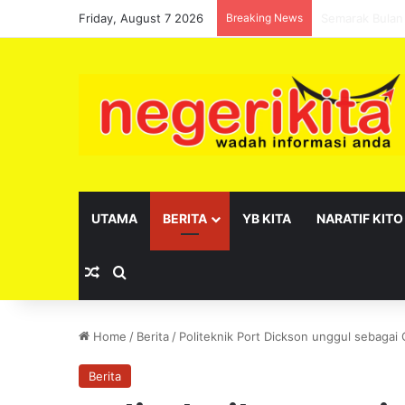
Friday, August 7 2026
Breaking News
Pelantikan se
UTAMA
BERITA
YB KITA
NARATIF KITO
Random Article
Search for
Home
/
Berita
/
Politeknik Port Dickson unggul sebagai
Berita