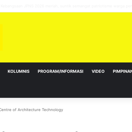
bagai Exco satu amanah besar – Siow Kong Choon
KOLUMNIS
PROGRAM/INFORMASI
VIDEO
PIMPINA
 Centre of Architecture Technology