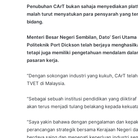
Penubuhan CArT bukan sahaja menyediakan platfo
malah turut menyatukan para pensyarah yang ter
bidang.
Menteri Besar Negeri Sembilan, Dato’ Seri Utama 
Politeknik Port Dickson telah berjaya menghasil
tetapi juga memiliki pengetahuan mendalam dalam
pasaran kerja.
“Dengan sokongan industri yang kukuh, CArT telah
TVET di Malaysia.
“Sebagai sebuah institusi pendidikan yang diiktira
akan terus menjadi tulang belakang kepada kekuat
“Saya yakin bahawa dengan pengalaman dan kepakar
perancangan strategik bersama Kerajaan Negeri da
berdaya saing dan menepati keperluan industri se