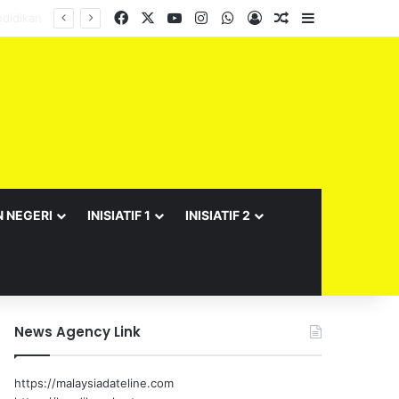
Facebook
X
YouTube
Instagram
WhatsApp
Log In
Random Article
Sidebar
N NEGERI
INISIATIF 1
INISIATIF 2
News Agency Link
https://malaysiadateline.com