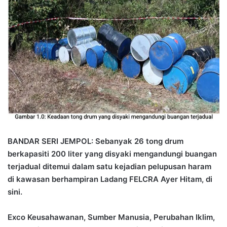
n
d
a
n
e
m
a
i
l
BANDAR SERI JEMPOL: Sebanyak 26 tong drum
berkapasiti 200 liter yang disyaki mengandungi buangan
terjadual ditemui dalam satu kejadian pelupusan haram
di kawasan berhampiran Ladang FELCRA Ayer Hitam, di
sini.
Exco Keusahawanan, Sumber Manusia, Perubahan Iklim,