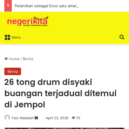
Pelantikan sebagai Exco satu amanah besar – Siow Kong Choon
S
Menu
Home
/
Berita
Berita
26 tong drum disyaki
buangan terjadual ditemui
di Jempol
Faiz Abdullah
S
April 23, 2026
70
e