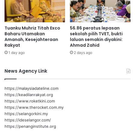
z
e
n
Tuanku Muhriz Titah Exco
56.86 peratus lepasan
Baharu Utamakan
sekolah pilih TVET, bukti
Amanah, Kesejahteraan
laluan semakin diyakini:
Veerapan
Rakyat
Ahmad Zahid
1 day ago
2 days ago
News Agency Link
https://malaysiadateline.com
https://keadilanrakyat.org
https://www.roketkini.com
https://www.therocket.com.my
https://selangorkini.my
https://ideselangor.com/
https://penanginstitute.org