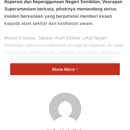
Koperasi dan Kepenggunaan Negeri Sembilan, Veerapan
Superamaniam berkata, pihaknya memandang serius
insiden berkenaan yang berpotensi memberi kesan
kepada alam sekitar dan kesihatan awam.
Menurut beliau, Jabatan Alam Sekitar (JAS) Negeri
Sembilan menerima maklumat mengenai kejadian itu pada
14 April lalu sebelum satu siasatan bersepadu dijalankan
keesokan harinya dengan kerjasama pelbagai agensi
termasuk polis, bomba serta pihak berkuasa tempatan.
Show More
“Hasil siasatan mendapati sebanyak 26 tong drum
berkapasiti 200 liter setiap satu telah ditemui di lokasi
tersebut, dipercayai mengandungi bahan seperti coolant
dan paint sludge.
“Kesemua tong berkenaan kini dikawal rapi dan telah
ditutup menggunakan kanvas plastik bagi mengelakkan