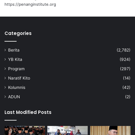
a
https://penanginstitute.org
n
G
l
o
Categories
b
a
Berita
(2,782)
YB Kita
(924)
Program
(297)
Naratif Kito
(14)
Kolumnis
(42)
ADUN
(2)
Last Modified Posts