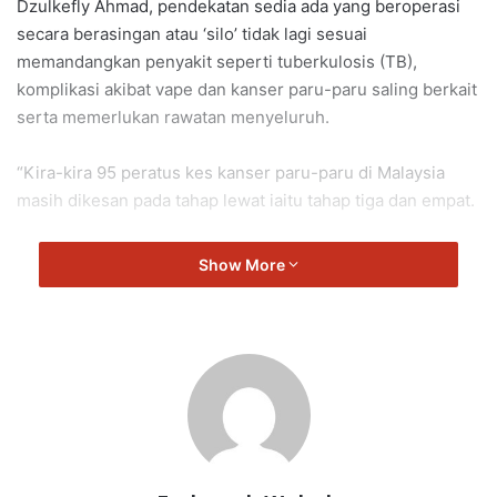
Dzulkefly Ahmad, pendekatan sedia ada yang beroperasi
secara berasingan atau ‘silo’ tidak lagi sesuai
memandangkan penyakit seperti tuberkulosis (TB),
komplikasi akibat vape dan kanser paru-paru saling berkait
serta memerlukan rawatan menyeluruh.
“Kira-kira 95 peratus kes kanser paru-paru di Malaysia
masih dikesan pada tahap lewat iaitu tahap tiga dan empat.
“Ini membuktikan sistem sedia ada perlu diubah segera
Show More
kerana pendekatan berasingan tidak lagi berkesan dalam
menangani beban penyakit paru-paru yang semakin
meningkat.
“Kerajaan kini sedang memusatkan perkhidmatan saringan,
pencegahan dan rawatan paru-paru di bawah satu sistem
penjagaan primer bersepadu yang akan diperluaskan ke
902 klinik kesihatan di seluruh negara menjelang 2026”