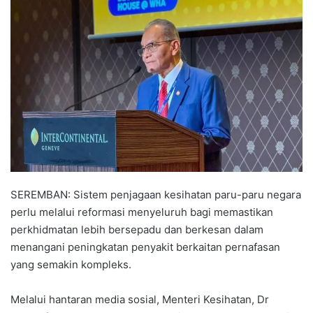
n
d
a
n
e
m
a
i
l
SEREMBAN: Sistem penjagaan kesihatan paru-paru negara
perlu melalui reformasi menyeluruh bagi memastikan
perkhidmatan lebih bersepadu dan berkesan dalam
menangani peningkatan penyakit berkaitan pernafasan
yang semakin kompleks.
Melalui hantaran media sosial, Menteri Kesihatan, Dr