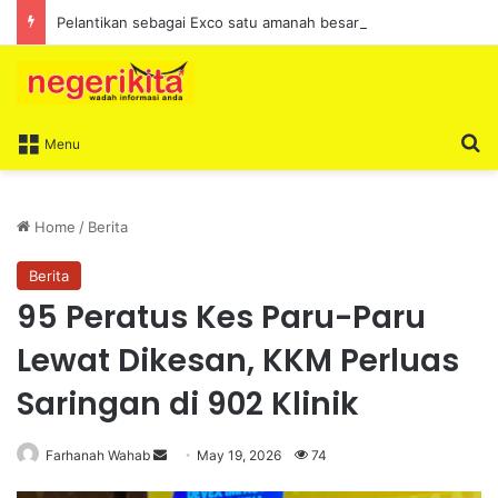
Pelantikan sebagai Exco satu amanah besar – Siow Kong Choon
S
Menu
Home
/
Berita
Berita
95 Peratus Kes Paru-Paru
Lewat Dikesan, KKM Perluas
Saringan di 902 Klinik
Farhanah Wahab
S
May 19, 2026
74
e