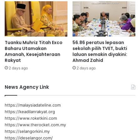
Malaysia turut menyertai 18 intervensi strategik
u
3
m
0
merangkumi isu seperti eliminasi malaria, kesihatan
a
0
mental, penyakit tidak berjangkit (NCD) dan ekonomi
h
T
kesihatan.
U
a
r
n
Tuanku Muhriz Titah Exco
56.86 peratus lepasan
Selain itu, beberapa pertemuan dua hala turut diadakan
u
g
Baharu Utamakan
sekolah pilih TVET, bukti
t
bersama negara sahabat termasuk Sepanyol, Singapura,
a
Amanah, Kesejahteraan
laluan semakin diyakini:
H
n
Vietnam dan Bangladesh bagi memperkukuh kerjasama
Rakyat
Ahmad Zahid
a
i
kesihatan serantau dan antarabangsa.
2 days ago
2 days ago
r
K
a
r
m
i
News Agency Link
s
i
s
https://malaysiadateline.com
B
https://keadilanrakyat.org
e
https://www.roketkini.com
k
https://www.therocket.com.my
a
https://selangorkini.my
l
https://ideselangor.com/