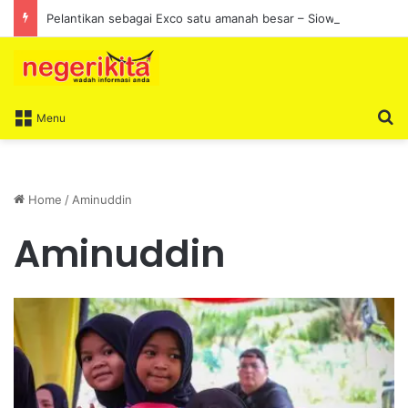
Pelantikan sebagai Exco satu amanah besar – Siow Kong Choon
S
Menu
Home
/
Aminuddin
Aminuddin